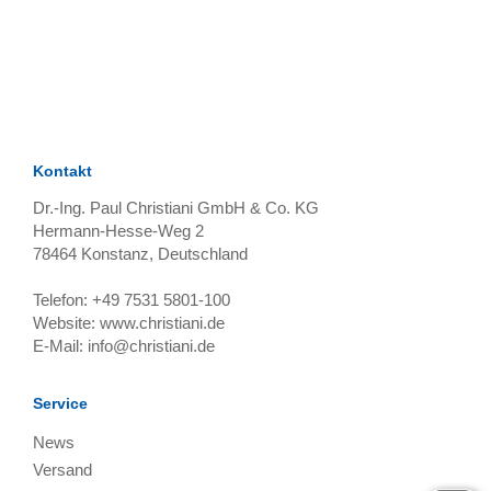
TAGS
Artikel
RECOMMENDATIONS
SOCIAL_MEDIA
Bewertungen
Kontakt
Dr.-Ing. Paul Christiani GmbH & Co. KG
Hermann-Hesse-Weg 2
78464
Konstanz, Deutschland
Telefon:
+49 7531 5801-100
Website:
www.christiani.de
E-Mail:
info@christiani.de
Service
News
Versand