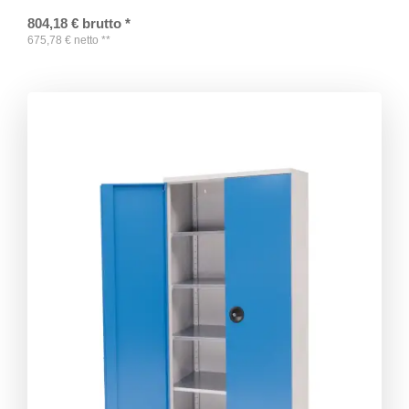
804,18
€
brutto
*
675,78
€
netto
**