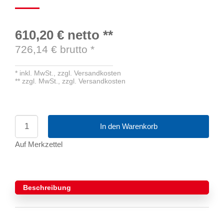
610,20 €
netto
**
726,14
€ brutto
*
*
inkl. MwSt.,
zzgl. Versandkosten
**
zzgl. MwSt.,
zzgl. Versandkosten
In den Warenkorb
Auf Merkzettel
Beschreibung