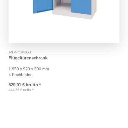
Art.-Nr.:
94853
Flügeltürenschrank
1.950 x 920 x 500 mm
4 Fachböden
529,01
€
brutto
*
444,55
€
netto
**