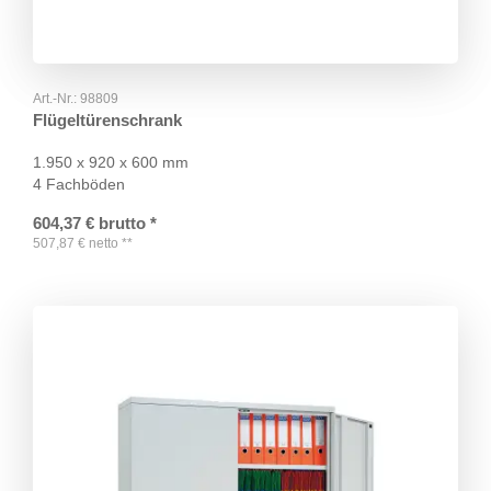
Art.-Nr.:
98809
Flügeltürenschrank
1.950 x 920 x 600 mm
4 Fachböden
604,37
€
brutto
*
507,87
€
netto
**