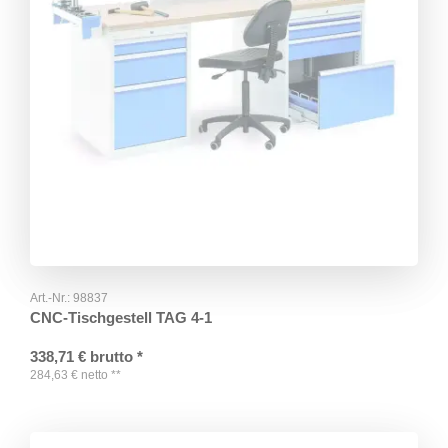
Art.-Nr.:
98837
CNC-Tischgestell TAG 4-1
338,71
€
brutto
*
284,63
€
netto
**