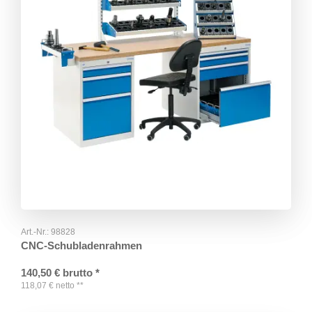
Art.-Nr.:
98828
CNC-Schubladenrahmen
140,50
€
brutto
*
118,07
€
netto
**