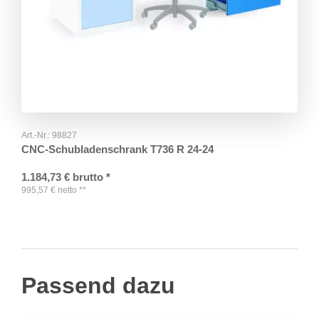
Art.-Nr.:
98827
CNC-Schubladenschrank T736 R 24-24
1.184,73
€
brutto
*
995,57
€
netto
**
Passend dazu