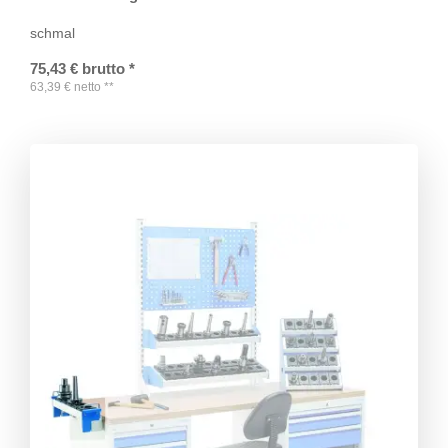
schmal
75,43
€
brutto
*
63,39
€
netto
**