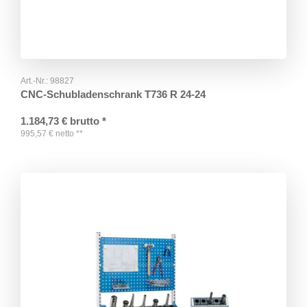
Art.-Nr.:
98827
CNC-Schubladenschrank T736 R 24-24
1.184,73
€
brutto
*
995,57
€
netto
**