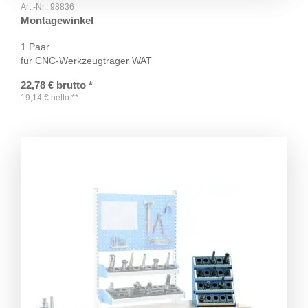
Art.-Nr.:
98836
Montagewinkel
1 Paar
für CNC-Werkzeugträger WAT
22,78
€
brutto
*
19,14
€
netto
**