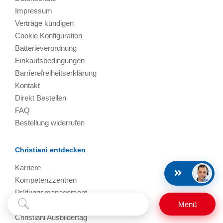
Impressum
Verträge kündigen
Cookie Konfiguration
Batterieverordnung
Einkaufsbedingungen
Barrierefreiheitserklärung
Kontakt
Direkt Bestellen
FAQ
Bestellung widerrufen
Christiani entdecken
Karriere
Kompetenzzentren
Prüfungsmanagement
Suchbegriff
Suchen
Menü
Termine, Events, Messen
eingeben
Christiani Ausbildertag