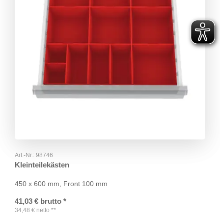
Art.-Nr.:
98746
Kleinteilekästen
450 x 600 mm, Front 100 mm
41,03
€
brutto
*
34,48
€
netto
**