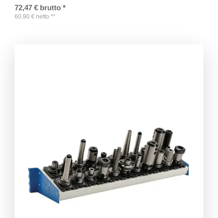
72,47
€
brutto
*
60,90
€
netto
**