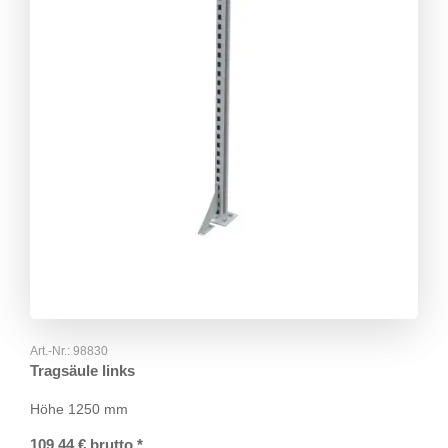
Art.-Nr.:
98830
Tragsäule links
Höhe 1250 mm
109,44
€
brutto
*