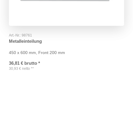
Art.-Nr.:
98761
Metalleinteilung
450 x 600 mm, Front 200 mm
36,81
€
brutto
*
30,93
€
netto
**
TAGS
Artikel
RECOMMENDATIONS
SOCIAL_MEDIA
Bewertungen