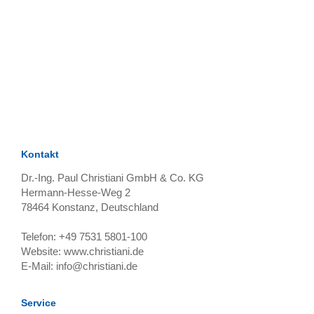
TAGS
Artikel
RECOMMENDATIONS
SOCIAL_MEDIA
Bewertungen
Kontakt
Dr.-Ing. Paul Christiani GmbH & Co. KG
Hermann-Hesse-Weg 2
78464
Konstanz, Deutschland
Telefon:
+49 7531 5801-100
Website:
www.christiani.de
E-Mail:
info@christiani.de
Service