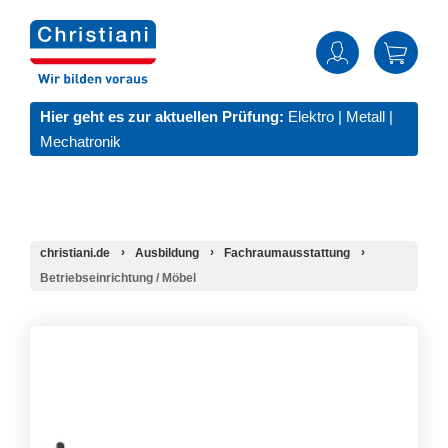
Hier geht es zur aktuellen Prüfung:
Elektro
|
Metall
|
Mechatronik
christiani.de
Ausbildung
Fachraumausstattung
Betriebseinrichtung / Möbel