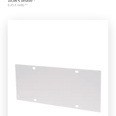
10,06
€
brutto
*
8,45
€
netto
**