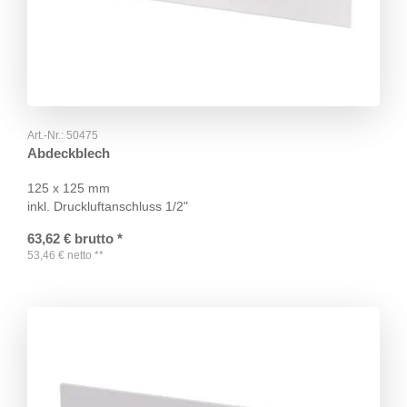
Art.-Nr.:
50475
Abdeckblech
125 x 125 mm
inkl. Druckluftanschluss 1/2"
63,62
€
brutto
*
53,46
€
netto
**