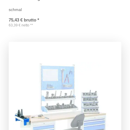
schmal
75,43
€
brutto
*
63,39
€
netto
**