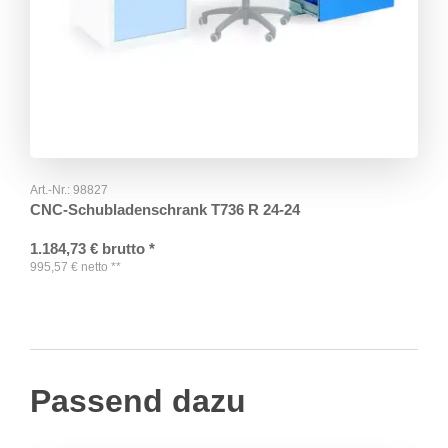
Art.-Nr.:
98827
CNC-Schubladenschrank T736 R 24-24
1.184,73
€
brutto
*
995,57
€
netto
**
Passend dazu