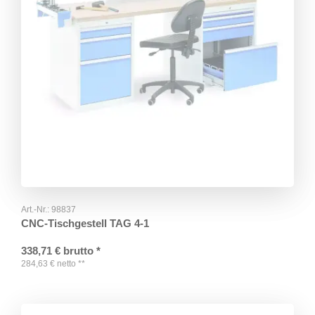
Art.-Nr.:
98837
CNC-Tischgestell TAG 4-1
338,71
€
brutto
*
284,63
€
netto
**