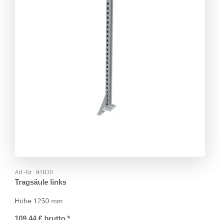
Art.-Nr.:
98830
Tragsäule links
Höhe 1250 mm
109,44
€
brutto
*