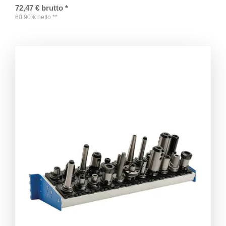
72,47
€
brutto
*
60,90
€
netto
**