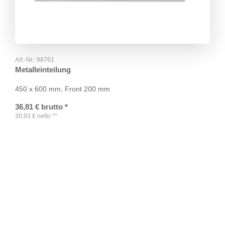
Art.-Nr.:
98761
Metalleinteilung
450 x 600 mm, Front 200 mm
36,81
€
brutto
*
30,93
€
netto
**
TAGS
Artikel
RECOMMENDATIONS
SOCIAL_MEDIA
Bewertungen