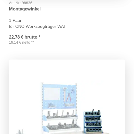
Art.-Nr.:
98836
Montagewinkel
1 Paar
für CNC-Werkzeugträger WAT
22,78
€
brutto
*
19,14
€
netto
**