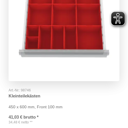
Art.-Nr.:
98746
Kleinteilekästen
450 x 600 mm, Front 100 mm
41,03
€
brutto
*
34,48
€
netto
**