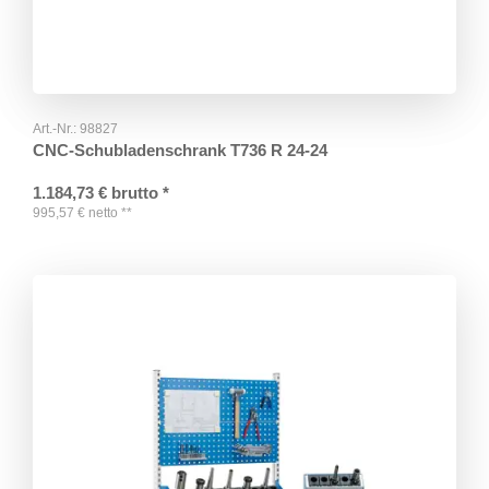
Art.-Nr.:
98827
CNC-Schubladenschrank T736 R 24-24
1.184,73
€
brutto
*
995,57
€
netto
**