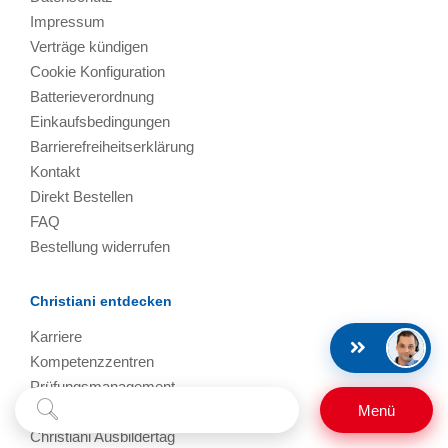
Impressum
Verträge kündigen
Cookie Konfiguration
Batterieverordnung
Einkaufsbedingungen
Barrierefreiheitserklärung
Kontakt
Direkt Bestellen
FAQ
Bestellung widerrufen
Christiani entdecken
Karriere
Kompetenzzentren
Prüfungsmanagement
Suchbegriff
Suchen
Menü
Termine, Events, Messen
eingeben
Christiani Ausbildertag