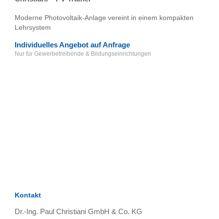
Moderne Photovoltaik-Anlage vereint in einem kompakten
Lehrsystem
Individuelles Angebot auf Anfrage
Nur für Gewerbetreibende & Bildungseinrichtungen
TAGS
Artikel
RECOMMENDATIONS
SOCIAL_MEDIA
Bewertungen
Kontakt
Dr.-Ing. Paul Christiani GmbH & Co. KG