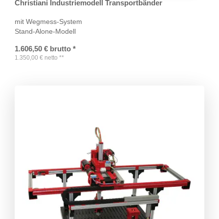
Christiani Industriemodell Transportbänder
mit Wegmess-System
Stand-Alone-Modell
1.606,50
€
brutto
*
1.350,00
€
netto
**