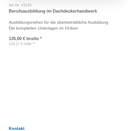
Art.-Nr.:
41576
Berufsausbildung im Dachdeckerhandwerk
Ausbildungsreihen für die überbetriebliche Ausbildung
Die kompletten Unterlagen im Ordner
135,00
€
brutto
*
126,17
€
netto
**
TAGS
Artikel
RECOMMENDATIONS
SOCIAL_MEDIA
Bewertungen
Kontakt