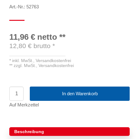
Art.-Nr.: 52763
11,96 €
netto
**
12,80
€ brutto
*
*
inkl. MwSt.,
Versandkostenfrei
**
zzgl. MwSt.,
Versandkostenfrei
In den Warenkorb
Auf Merkzettel
Beschreibung