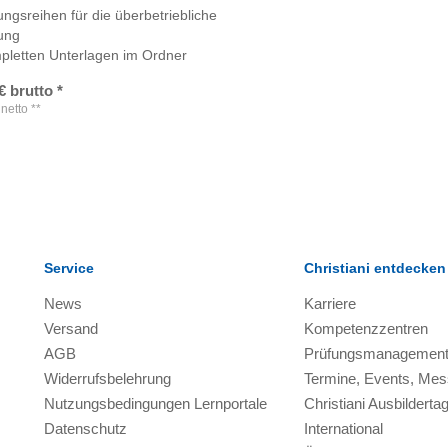
ungsreihen für die überbetriebliche
ung
pletten Unterlagen im Ordner
€
brutto
*
netto
**
Service
Christiani entdecken
News
Karriere
Versand
Kompetenzzentren
AGB
Prüfungsmanagemen
Widerrufsbelehrung
Termine, Events, Me
Nutzungsbedingungen Lernportale
Christiani Ausbilderta
Datenschutz
International