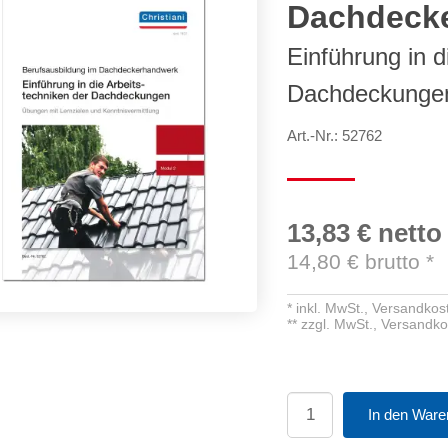
Dachdeck
Einführung in d
Dachdeckunge
Art.-Nr.: 52762
13,83 €
netto
14,80
€ brutto
*
*
inkl. MwSt.,
Versandkost
**
zzgl. MwSt.,
Versandko
In den Ware