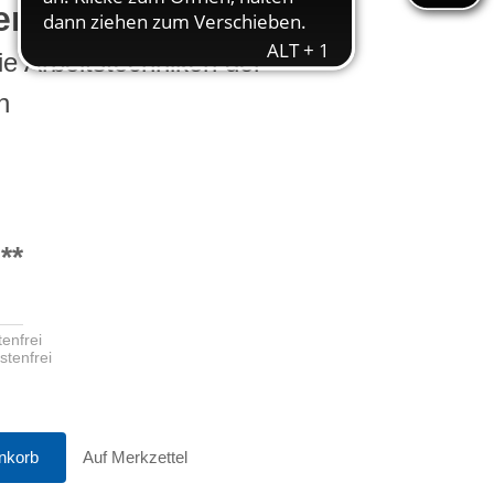
erhandwerk
ie Arbeitstechniken der
n
**
enfrei
stenfrei
nkorb
Auf Merkzettel