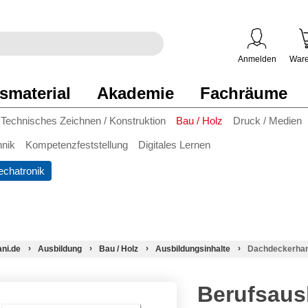
egriff
en
ben
Anmelden
Ware
smaterial
Akademie
Fachräume
Technisches Zeichnen / Konstruktion
Bau / Holz
Druck / Medien
hnik
Kompetenzfeststellung
Digitales Lernen
chatronik
ani.de
Ausbildung
Bau / Holz
Ausbildungsinhalte
Dachdeckerha
Berufsaus