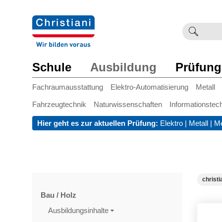
Suchb
Such
einge
Schule
Ausbildung
Prüfung
Fachraumausstattung
Elektro-Automatisierung
Metall
Fahrzeugtechnik
Naturwissenschaften
Informationstec
Hier geht es zur aktuellen Prüfung:
Elektro
|
Metall
|
Me
christi
Bau / Holz
Ausbildungsinhalte