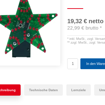
19,32 €
netto
22,99
€ brutto
*
*
inkl. MwSt.,
zzgl. Versa
**
zzgl. MwSt.,
zzgl. Ver
In den Ware
chreibung
Technische Daten
Lernziele
Um