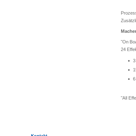
Prozess
Zusätzl
Machen
"On Boa
24 Effe
3
1
6
"All Ef
Kontakt