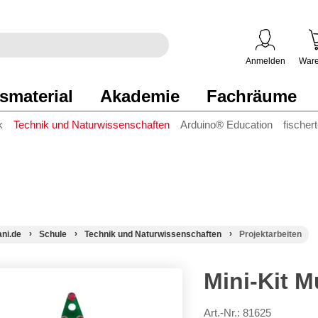
egriff
en
ben
Anmelden
Ware
smaterial
Akademie
Fachräume
k
Technik und Naturwissenschaften
Arduino® Education
fischer
ani.de
Schule
Technik und Naturwissenschaften
Projektarbeiten
Mini-Kit M
Art.-Nr.: 81625