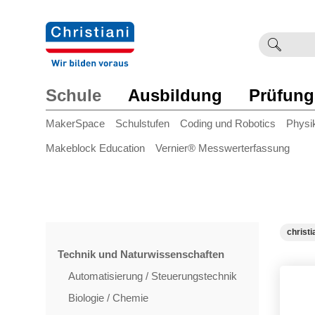
Suchb
Such
einge
Schule
Ausbildung
Prüfung
MakerSpace
Schulstufen
Coding und Robotics
Physi
Makeblock Education
Vernier® Messwerterfassung
christi
Technik und Naturwissenschaften
Automatisierung / Steuerungstechnik
Biologie / Chemie