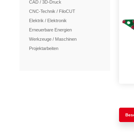
CAD / 3D-Druck
CNC-Technik / FiloCUT
Elektrik / Elektronik
Erneuerbare Energien
Werkzeuge / Maschinen
Projektarbeiten
TAGS
Artikel
RECOMMENDATIONS
SOCIAL_MEDIA
Bewertungen
Bes