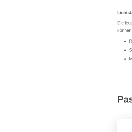
Lichts
Die leu
können 
R
S
M
Pa