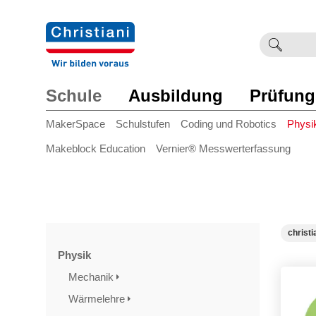
Suchb
Such
einge
Schule
Ausbildung
Prüfung
MakerSpace
Schulstufen
Coding und Robotics
Physi
Makeblock Education
Vernier® Messwerterfassung
christi
Physik
Mechanik
Wärmelehre