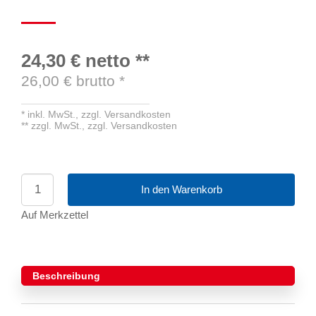
24,30 €
netto
**
26,00
€ brutto
*
*
inkl. MwSt.,
zzgl. Versandkosten
**
zzgl. MwSt.,
zzgl. Versandkosten
In den Warenkorb
Auf Merkzettel
Beschreibung