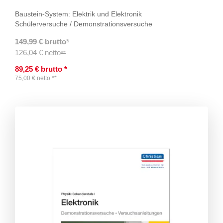
Baustein-System: Elektrik und Elektronik
Schülerversuche / Demonstrationsversuche
149,99 € brutto
*
126,04 € netto
**
89,25
€
brutto
*
75,00
€
netto
**