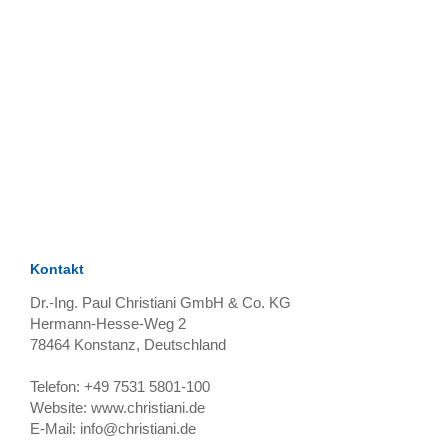
TAGS
Artikel
RECOMMENDATIONS
SOCIAL_MEDIA
Bewertungen
Kontakt
Dr.-Ing. Paul Christiani GmbH & Co. KG
Hermann-Hesse-Weg 2
78464
Konstanz, Deutschland
Telefon:
+49 7531 5801-100
Website:
www.christiani.de
E-Mail:
info@christiani.de