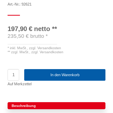
Art.-Nr.: 92621
197,90 €
netto
**
235,50
€ brutto
*
*
inkl. MwSt.,
zzgl. Versandkosten
**
zzgl. MwSt.,
zzgl. Versandkosten
In den Warenkorb
Auf Merkzettel
Beschreibung