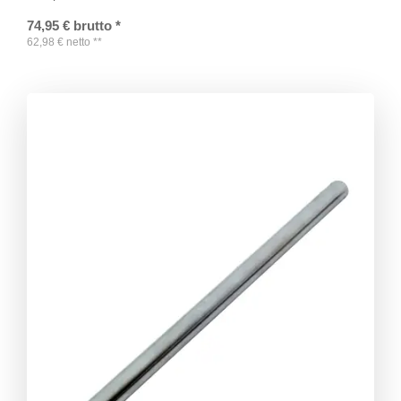
74,95
€
brutto
*
62,98
€
netto
**