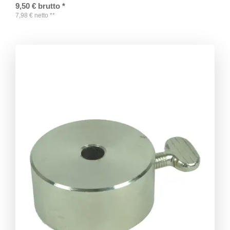
9,50
€
brutto
*
7,98
€
netto
**