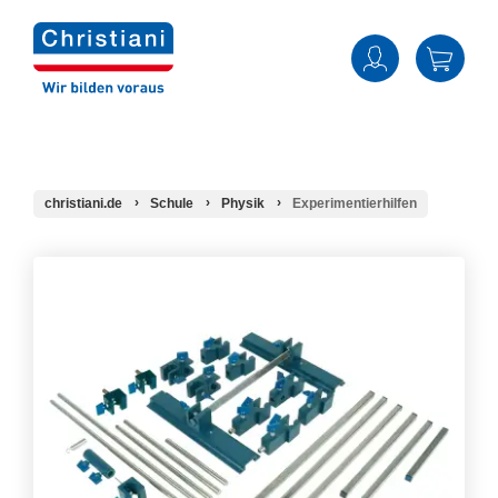
christiani.de
Schule
Physik
Experimentierhilfen