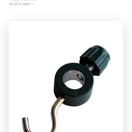
39,50
€
netto
**