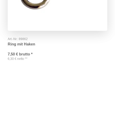
Art.-Nr.:
89862
Ring mit Haken
7,50
€
brutto
*
6,30
€
netto
**
TAGS
Artikel
RECOMMENDATIONS
SOCIAL_MEDIA
Bewertungen