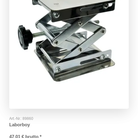
Art.-Nr.:
89860
Laborboy
47,01
€
brutto
*