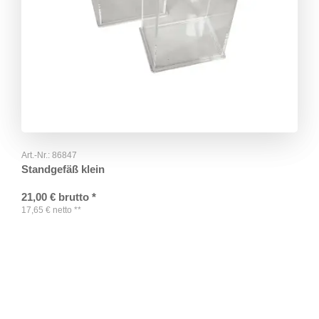
Art.-Nr.:
86847
Standgefäß klein
21,00
€
brutto
*
17,65
€
netto
**