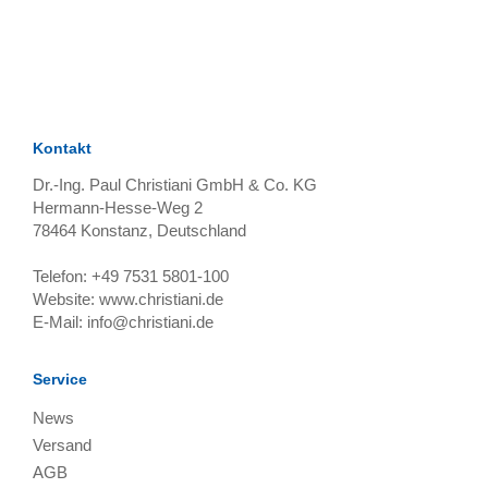
TAGS
Artikel
RECOMMENDATIONS
SOCIAL_MEDIA
Bewertungen
Kontakt
Dr.-Ing. Paul Christiani GmbH & Co. KG
Hermann-Hesse-Weg 2
78464
Konstanz, Deutschland
Telefon:
+49 7531 5801-100
Website:
www.christiani.de
E-Mail:
info@christiani.de
Service
News
Versand
AGB