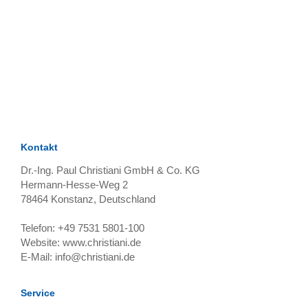
TAGS
Artikel
RECOMMENDATIONS
SOCIAL_MEDIA
Bewertungen
Kontakt
Dr.-Ing. Paul Christiani GmbH & Co. KG
Hermann-Hesse-Weg 2
78464
Konstanz, Deutschland
Telefon:
+49 7531 5801-100
Website:
www.christiani.de
E-Mail:
info@christiani.de
Service