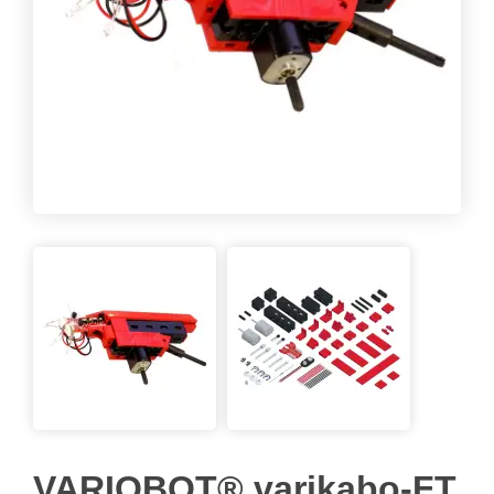
VARIOBOT® varikabo-FT