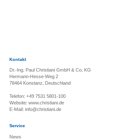
TAGS
Artikel
RECOMMENDATIONS
SOCIAL_MEDIA
Bewertungen
Kontakt
Dr.-Ing. Paul Christiani GmbH & Co. KG
Hermann-Hesse-Weg 2
78464
Konstanz, Deutschland
Telefon:
+49 7531 5801-100
Website:
www.christiani.de
E-Mail:
info@christiani.de
Service
News