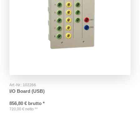
Art.-Nr.:
102266
I/O Board (USB)
856,80
€
brutto
*
720,00
€
netto
**