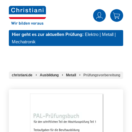
Hier geht es zur aktuellen Prüfung:
Elektro
|
Metall
|
Mechatronik
christiani.de
Ausbildung
Metall
Prüfungsvorbereitung