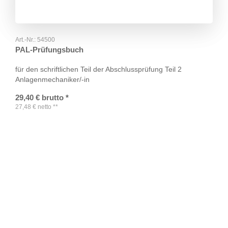
Art.-Nr.:
54500
PAL-Prüfungsbuch
für den schriftlichen Teil der Abschlussprüfung Teil 2
Anlagenmechaniker/-in
29,40
€
brutto
*
27,48
€
netto
**
TAGS
Artikel
RECOMMENDATIONS
SOCIAL_MEDIA
Bewertungen