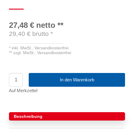
27,48 €
netto
**
29,40
€ brutto
*
*
inkl. MwSt.,
Versandkostenfrei
**
zzgl. MwSt.,
Versandkostenfrei
In den Warenkorb
Auf Merkzettel
Beschreibung