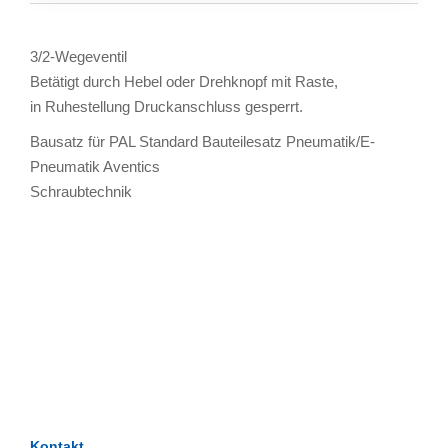
3/2-Wegeventil
Betätigt durch Hebel oder Drehknopf mit Raste,
in Ruhestellung Druckanschluss gesperrt.
Bausatz für PAL Standard Bauteilesatz Pneumatik/E-
Pneumatik Aventics
Schraubtechnik
TAGS
Artikel
RECOMMENDATIONS
SOCIAL_MEDIA
Bewertungen
Kontakt