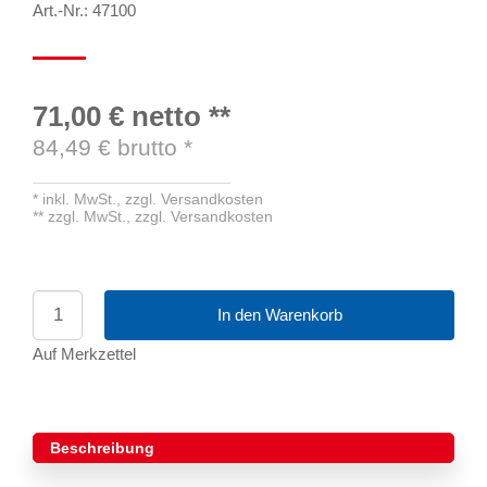
Art.-Nr.: 47100
71,00 €
netto
**
84,49
€ brutto
*
*
inkl. MwSt.,
zzgl. Versandkosten
**
zzgl. MwSt.,
zzgl. Versandkosten
In den Warenkorb
Auf Merkzettel
Beschreibung