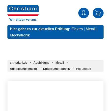
Hier geht es zur aktuellen Prüfung:
Elektro
|
Metall
|
Mechatronik
christiani.de
Ausbildung
Metall
Ausbildungsinhalte
Steuerungstechnik
Pneumatik