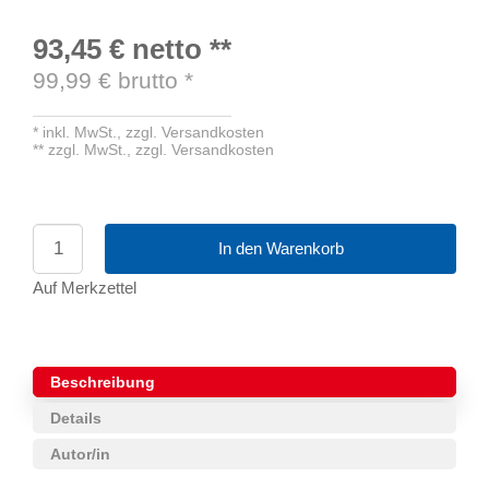
93,45 €
netto
**
99,99
€ brutto
*
*
inkl. MwSt.,
zzgl. Versandkosten
**
zzgl. MwSt.,
zzgl. Versandkosten
In den Warenkorb
Auf Merkzettel
Beschreibung
Details
Autor/in