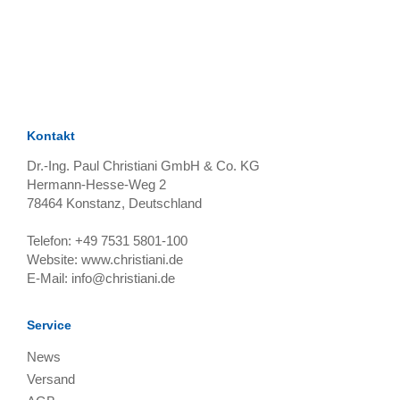
TAGS
Artikel
RECOMMENDATIONS
SOCIAL_MEDIA
Bewertungen
Kontakt
Dr.-Ing. Paul Christiani GmbH & Co. KG
Hermann-Hesse-Weg 2
78464
Konstanz, Deutschland
Telefon:
+49 7531 5801-100
Website:
www.christiani.de
E-Mail:
info@christiani.de
Service
News
Versand