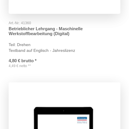
Art.-Nr.:
41360
Betrieblicher Lehrgang - Maschinelle
Werkstoffbearbeitung (Digital)
Teil: Drehen
Textband auf Englisch - Jahreslizenz
4,80
€
brutto
*
4,49
€
netto
**