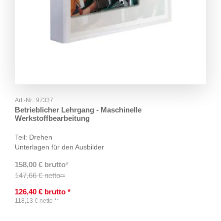
Art.-Nr.:
97337
Betrieblicher Lehrgang - Maschinelle
Werkstoffbearbeitung
Teil: Drehen
Unterlagen für den Ausbilder
158,00 € brutto
*
147,66 € netto
**
126,40
€
brutto
*
118,13
€
netto
**