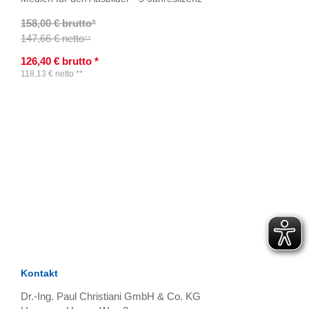
158,00 € brutto
*
147,66 € netto
**
126,40
€
brutto
*
118,13
€
netto
**
TAGS
Artikel
RECOMMENDATIONS
SOCIAL_MEDIA
Bewertungen
Kontakt
Dr.-Ing. Paul Christiani GmbH & Co. KG