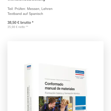
Teil: Prüfen: Messen, Lehren
Textband auf Spanisch
38,50
€
brutto
*
35,98
€
netto
**