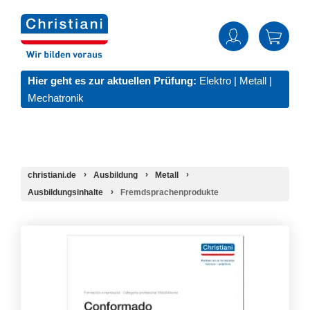
Hier geht es zur aktuellen Prüfung:
Elektro
|
Metall
|
Mechatronik
christiani.de
Ausbildung
Metall
Ausbildungsinhalte
Fremdsprachenprodukte