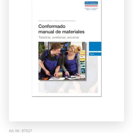
Art.-Nr.:
97527