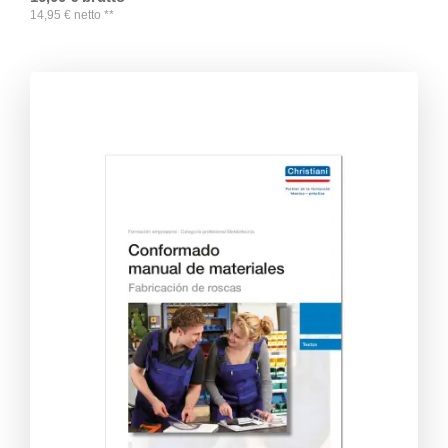
14,95
€
netto
**