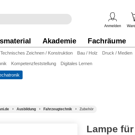
egriff
en
ben
Anmelden
Ware
smaterial
Akademie
Fachräume
Technisches Zeichnen / Konstruktion
Bau / Holz
Druck / Medien
hnik
Kompetenzfeststellung
Digitales Lernen
chatronik
ani.de
Ausbildung
Fahrzeugtechnik
Zubehör
Lampe für 