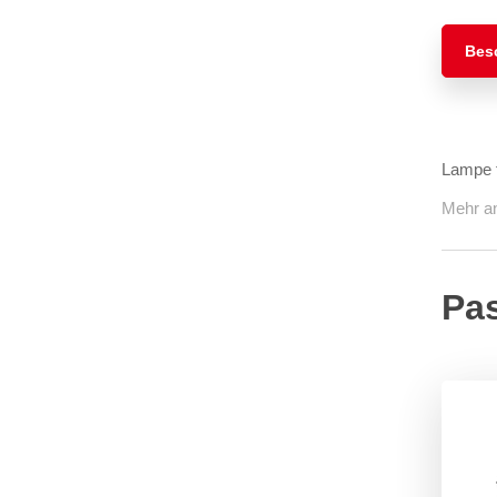
Bes
Lampe f
Mehr a
Pa