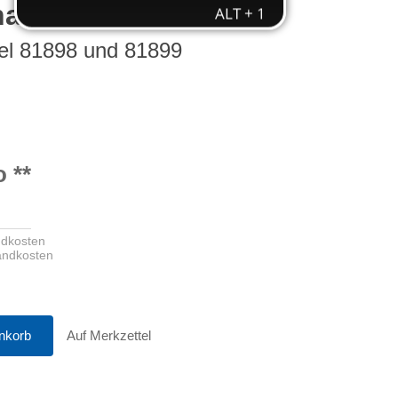
nal Solar Modul
el 81898 und 81899
o
**
ndkosten
sandkosten
nkorb
Auf Merkzettel