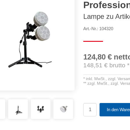
Professio
Lampe zu Artik
Art.-Nr.: 104320
124,80 €
nett
148,51
€ brutto
*
*
inkl. MwSt.,
zzgl. Versa
**
zzgl. MwSt.,
zzgl. Ver
In den Ware