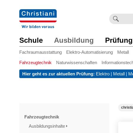
Suchb
Such
einge
Schule
Ausbildung
Prüfung
Fachraumausstattung
Elektro-Automatisierung
Metall
Fahrzeugtechnik
Naturwissenschaften
Informationstec
Hier geht es zur aktuellen Prüfung:
Elektro
|
Metall
|
Me
christi
Fahrzeugtechnik
Ausbildungsinhalte