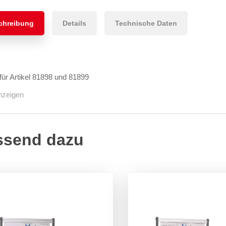
chreibung
Details
Technische Daten
ür Artikel 81898 und 81899
nzeigen
ssend dazu