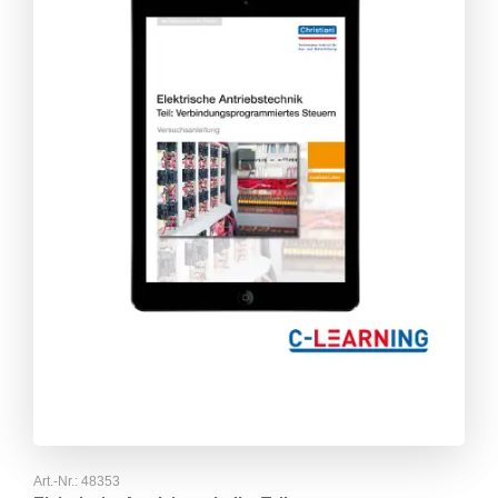
Art.-Nr.:
48353