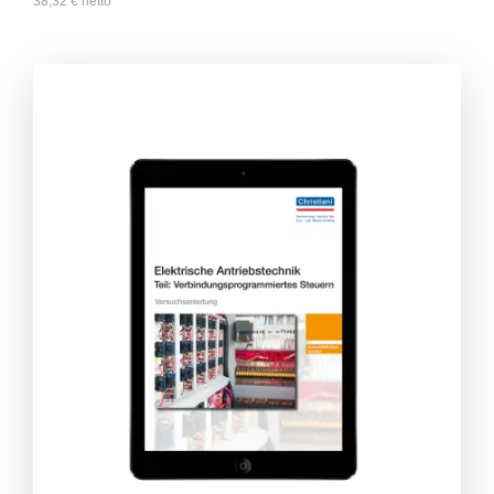
38,32
€
netto
**