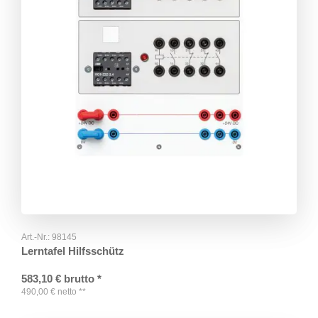
Art.-Nr.:
98145
Lerntafel Hilfsschütz
583,10
€
brutto
*
490,00
€
netto
**