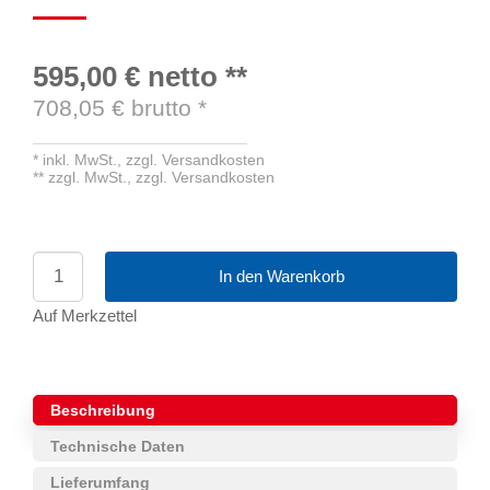
595,00 €
netto
**
708,05
€ brutto
*
*
inkl. MwSt.,
zzgl. Versandkosten
**
zzgl. MwSt.,
zzgl. Versandkosten
In den Warenkorb
Auf Merkzettel
Beschreibung
Technische Daten
Lieferumfang