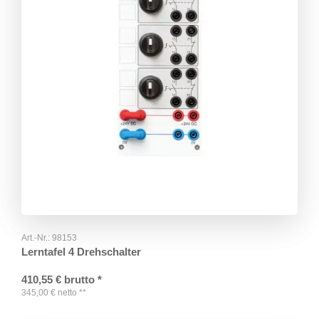
Art.-Nr.:
98153
Lerntafel 4 Drehschalter
410,55
€
brutto
*
345,00
€
netto
**