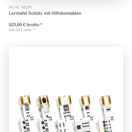
Art.-Nr.:
98155
Lerntafel Schütz mit Hilfskontakten
523,60
€
brutto
*
440,00
€
netto
**