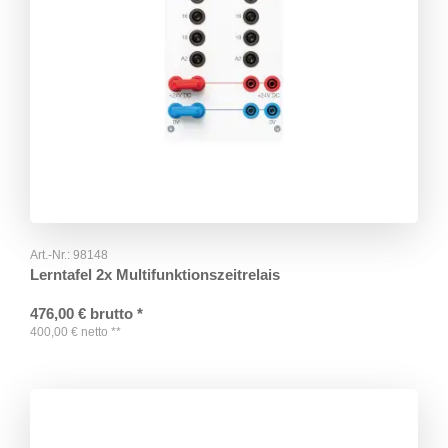
Art.-Nr.:
98148
Lerntafel 2x Multifunktionszeitrelais
476,00
€
brutto
*
400,00
€
netto
**