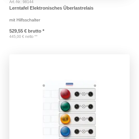
Art.-Nr.:
98144
Lerntafel Elektronisches Überlastrelais
mit Hilfsschalter
529,55
€
brutto
*
445,00
€
netto
**