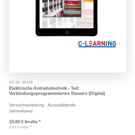
Art.-Nr.:
48349
Elektrische Antriebstechnik - Teil:
Verbindungsprogrammiertes Steuern (Digital)
Versuchsanleitung - Auszubildende
Jahreslizenz
10,60
€
brutto
*
9,91
€
netto
**