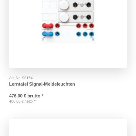
Art.-Nr.:
98154
Lerntafel Signal-Meldeleuchten
476,00
€
brutto
*
400,00
€
netto
**