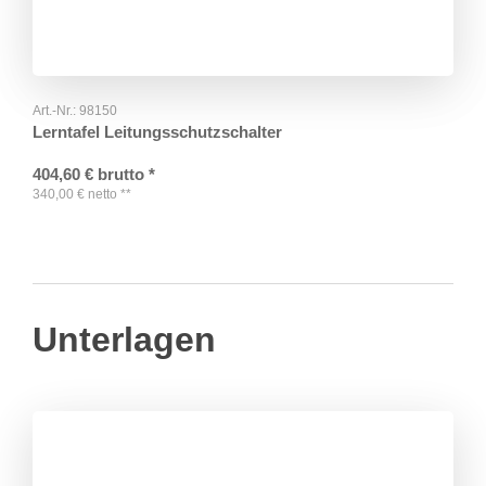
Art.-Nr.:
98150
Lerntafel Leitungsschutzschalter
404,60
€
brutto
*
340,00
€
netto
**
Unterlagen