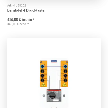
Art.-Nr.:
98152
Lerntafel 4 Drucktaster
410,55
€
brutto
*
345,00
€
netto
**