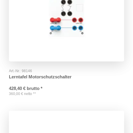
Art.-Nr.:
98146
Lerntafel Motorschutzschalter
428,40
€
brutto
*
360,00
€
netto
**