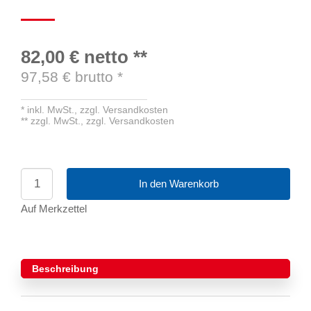
82,00 €
netto
**
97,58
€ brutto
*
*
inkl. MwSt.,
zzgl. Versandkosten
**
zzgl. MwSt.,
zzgl. Versandkosten
In den Warenkorb
Auf Merkzettel
Beschreibung