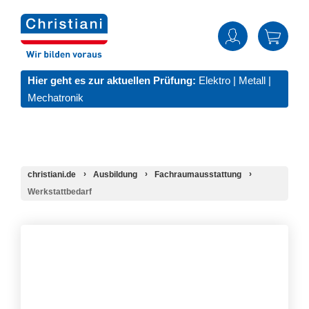
Hier geht es zur aktuellen Prüfung:
Elektro
|
Metall
|
Mechatronik
christiani.de
Ausbildung
Fachraumausstattung
Werkstattbedarf