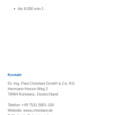
bis 8.000 min-1
TAGS
Artikel
RECOMMENDATIONS
SOCIAL_MEDIA
Bewertungen
Kontakt
Dr.-Ing. Paul Christiani GmbH & Co. KG
Hermann-Hesse-Weg 2
78464
Konstanz, Deutschland
Telefon:
+49 7531 5801-100
Website:
www.christiani.de