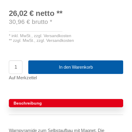
26,02 €
netto
**
30,96
€ brutto
*
*
inkl. MwSt.,
zzgl. Versandkosten
**
zzgl. MwSt.,
zzgl. Versandkosten
In den Warenkorb
Auf Merkzettel
Beschreibung
Warnpyramide zum Selbstaufbau mit Magnet. Die