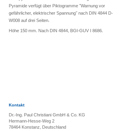
Pyramide verfügt über Piktogramme "Warnung vor
gefährlicher, elektrischer Spannung" nach DIN 4844 D-
W008 auf drei Seiten.
Höhe 150 mm. Nach DIN 4844, BGI-GUV I 8686.
TAGS
Artikel
RECOMMENDATIONS
SOCIAL_MEDIA
Bewertungen
Kontakt
Dr.-Ing. Paul Christiani GmbH & Co. KG
Hermann-Hesse-Weg 2
78464
Konstanz, Deutschland