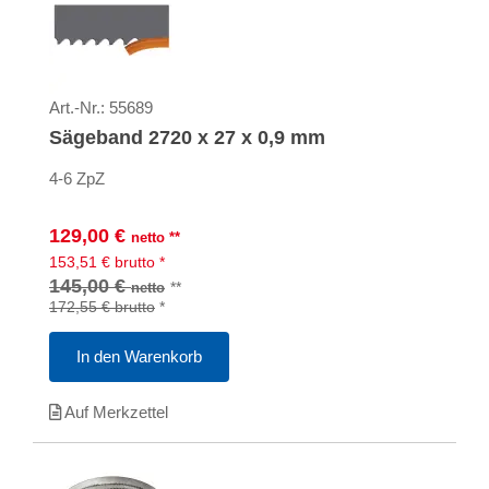
Art.-Nr.:
55689
Sägeband 2720 x 27 x 0,9 mm
4-6 ZpZ
129,00
€
netto
**
153,51
€
brutto
*
145,00 €
**
netto
172,55 €
brutto
*
In den Warenkorb
Auf Merkzettel