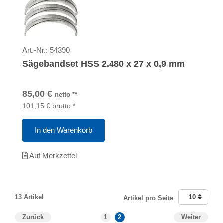
Art.-Nr.:
54390
Sägebandset HSS 2.480 x 27 x 0,9 mm
85,00
€
netto
**
101,15
€
brutto
*
In den Warenkorb
Auf Merkzettel
13 Artikel
10
Artikel pro Seite
Zurück
1
2
Weiter