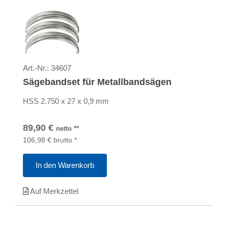
Art.-Nr.:
34607
Sägebandset für Metallbandsägen
HSS 2.750 x 27 x 0,9 mm
89,90
€
netto
**
106,98
€
brutto
*
In den Warenkorb
Auf Merkzettel