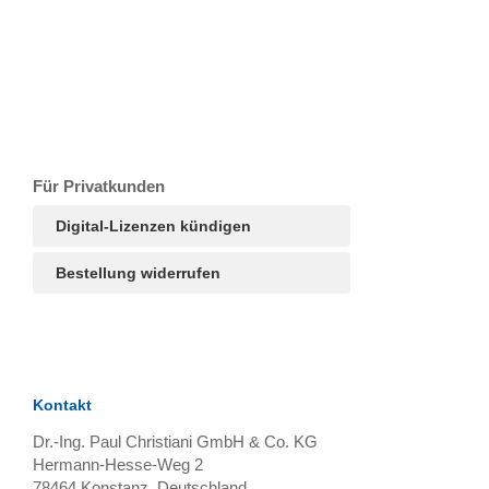
T
Ar
R
S
B
Für Privatkunden
Digital-Lizenzen kündigen
Bestellung widerrufen
Kontakt
Dr.-Ing. Paul Christiani GmbH & Co. KG
Hermann-Hesse-Weg 2
78464
Konstanz, Deutschland