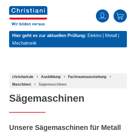
Hier geht es zur aktuellen Prüfung:
Elektro
|
Metall
|
Mechatronik
christiani.de
Ausbildung
Fachraumausstattung
Maschinen
Sägemaschinen
Sägemaschinen
Unsere Sägemaschinen für Metall