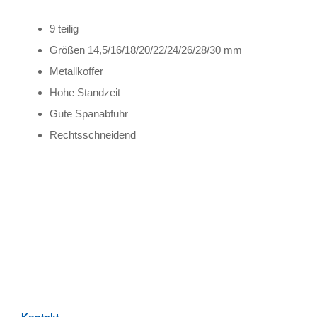
9 teilig
Größen 14,5/16/18/20/22/24/26/28/30 mm
Metallkoffer
Hohe Standzeit
Gute Spanabfuhr
Rechtsschneidend
TAGS
Artikel
RECOMMENDATIONS
SOCIAL_MEDIA
Bewertungen
Kontakt