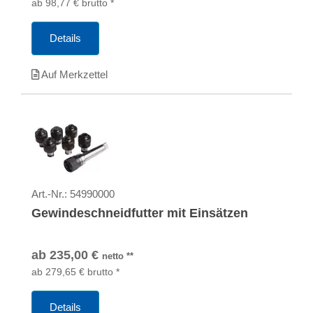
ab
98,77
€
brutto
*
Details
Auf Merkzettel
Art.-Nr.:
54990000
Gewindeschneidfutter mit Einsätzen
ab
235,00
€
netto
**
ab
279,65
€
brutto
*
Details