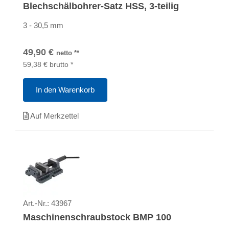
Blechschälbohrer-Satz HSS, 3-teilig
3 - 30,5 mm
49,90
€
netto
**
59,38
€
brutto
*
In den Warenkorb
Auf Merkzettel
Art.-Nr.:
43967
Maschinenschraubstock BMP 100