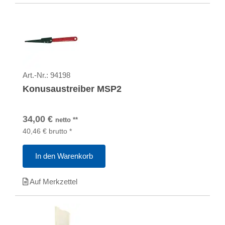
Art.-Nr.:
94198
Konusaustreiber MSP2
34,00
€
netto
**
40,46
€
brutto
*
In den Warenkorb
Auf Merkzettel