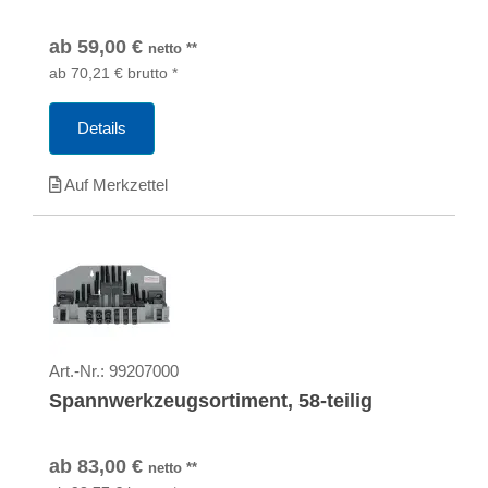
ab
59,00
€
netto
**
ab
70,21
€
brutto
*
Details
Auf Merkzettel
Art.-Nr.:
99207000
Spannwerkzeugsortiment, 58-teilig
ab
83,00
€
netto
**