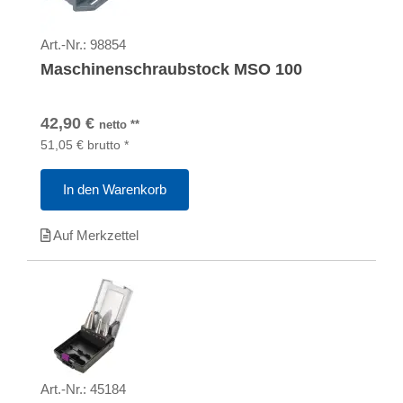
Art.-Nr.:
98854
Maschinenschraubstock MSO 100
42,90
€
netto
**
51,05
€
brutto
*
In den Warenkorb
Auf Merkzettel
Art.-Nr.:
45184