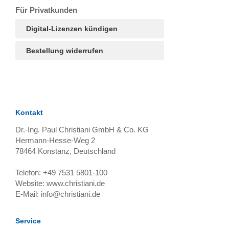
T
Ar
R
S
B
Für Privatkunden
Digital-Lizenzen kündigen
Bestellung widerrufen
Kontakt
Dr.-Ing. Paul Christiani GmbH & Co. KG
Hermann-Hesse-Weg 2
78464
Konstanz, Deutschland
Telefon:
+49 7531 5801-100
Website:
www.christiani.de
E-Mail:
info@christiani.de
Service