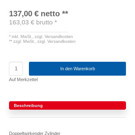
137,00 €
netto
**
163,03
€ brutto
*
*
inkl. MwSt.,
zzgl. Versandkosten
**
zzgl. MwSt.,
zzgl. Versandkosten
In den Warenkorb
Auf Merkzettel
Beschreibung
Doppeltwirkender Zylinder