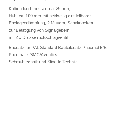
Kolbendurchmesser: ca. 25 mm,
Hub: ca. 100 mm mit beidseitig einstellbarer
Endlagendämpfung, 2 Muttern, Schaltnocken
zur Betätigung von Signalgebern
mit 2 x Drosselrückschlagventil
Bausatz für PAL Standard Bauteilesatz Pneumatik/E-
Pneumatik SMC/Aventics
Schraubtechnik und Slide-In Technik
TAGS
Artikel
RECOMMENDATIONS
SOCIAL_MEDIA
Bewertungen