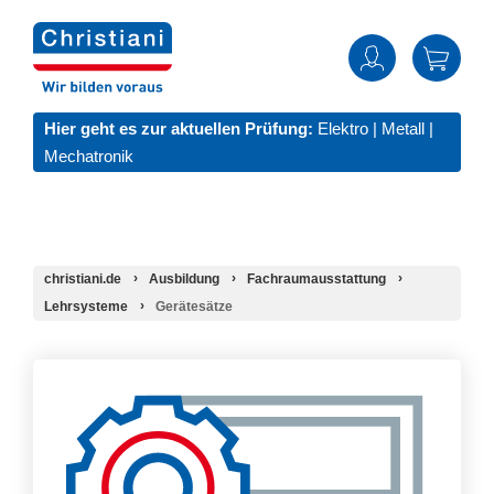
Hier geht es zur aktuellen Prüfung:
Elektro
|
Metall
|
Mechatronik
christiani.de
Ausbildung
Fachraumausstattung
Lehrsysteme
Gerätesätze