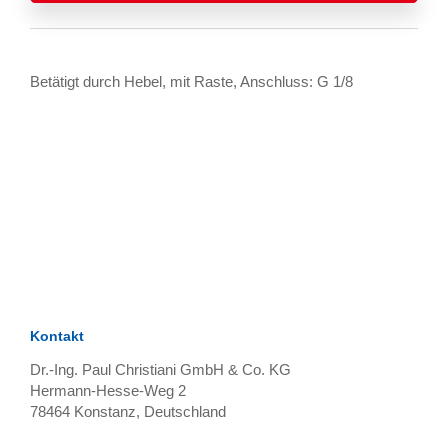
Betätigt durch Hebel, mit Raste, Anschluss: G 1/8
TAGS
Artikel
RECOMMENDATIONS
SOCIAL_MEDIA
Bewertungen
Kontakt
Dr.-Ing. Paul Christiani GmbH & Co. KG
Hermann-Hesse-Weg 2
78464
Konstanz, Deutschland