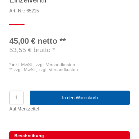
Art.-Nr.: 65215
45,00 €
netto
**
53,55
€ brutto
*
*
inkl. MwSt.,
zzgl. Versandkosten
**
zzgl. MwSt.,
zzgl. Versandkosten
In den Warenkorb
Auf Merkzettel
Beschreibung