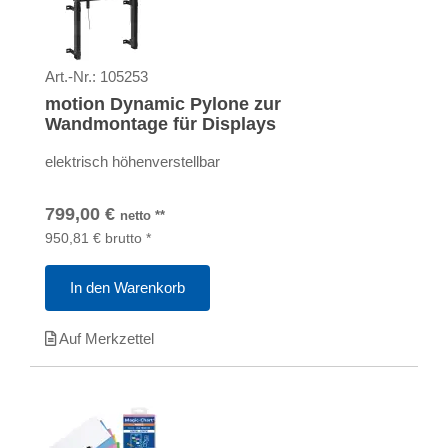
Art.-Nr.:
105253
motion Dynamic Pylone zur
Wandmontage für Displays
elektrisch höhenverstellbar
799,00
€
netto
**
950,81
€
brutto
*
In den Warenkorb
Auf Merkzettel