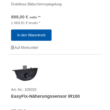
Drahtlose Bildschirmspiegelung
899,00
€
netto
**
1.069,81
€
brutto
*
In den Warenkorb
Auf Merkzettel
Art.-Nr.:
105033
EasyFix-Näherungssensor IR100