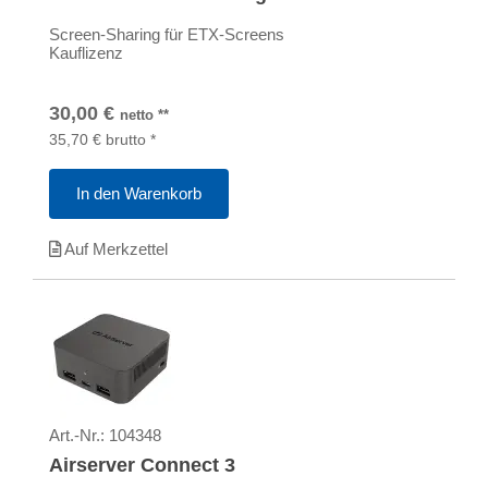
Screen-Sharing für ETX-Screens
Kauflizenz
30,00
€
netto
**
35,70
€
brutto
*
In den Warenkorb
Auf Merkzettel
Art.-Nr.:
104348
Airserver Connect 3