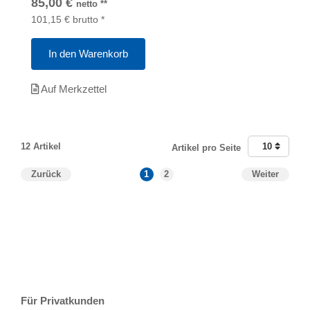
85,00
€
netto
**
101,15
€
brutto
*
In den Warenkorb
Auf Merkzettel
12 Artikel
10
Artikel pro Seite
Zurück
1
2
Weiter
T
Ar
R
S
B
Für Privatkunden