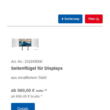
Sortierung
Filter
Art.-Nr.:
101849000
Seitenflügel für Displays
aus emailliertem Stahl
ab
560,00
€
netto
**
ab
666,40
€
brutto
*
Details