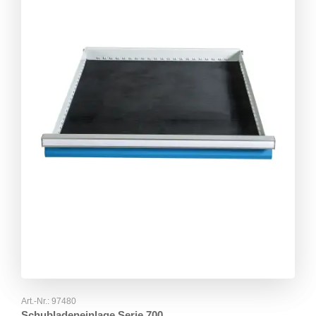
Art.-Nr.:
97480
Schubladeneinlage Serie 700