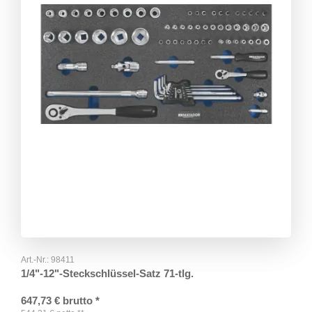
Art.-Nr.:
98411
1/4"-12"-Steckschlüssel-Satz 71-tlg.
647,73
€
brutto
*