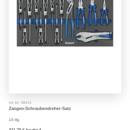
Art.-Nr.:
98413
Zangen-Schraubendreher-Satz
14-tlg.
411,79
€
brutto
*