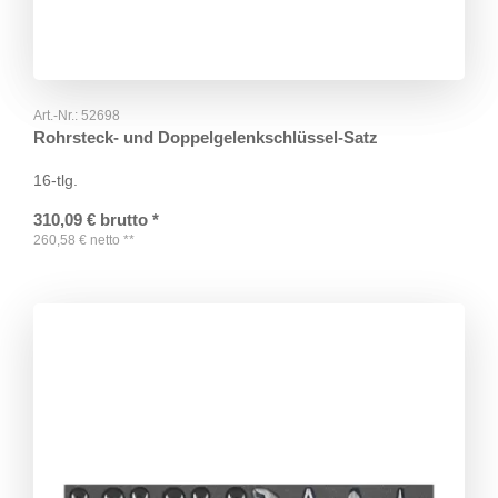
Art.-Nr.:
52698
Rohrsteck- und Doppelgelenkschlüssel-Satz
16-tlg.
310,09
€
brutto
*
260,58
€
netto
**