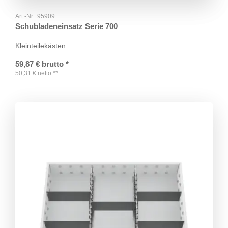
Art.-Nr.:
95909
Schubladeneinsatz Serie 700
Kleinteilekästen
59,87
€
brutto
*
50,31
€
netto
**