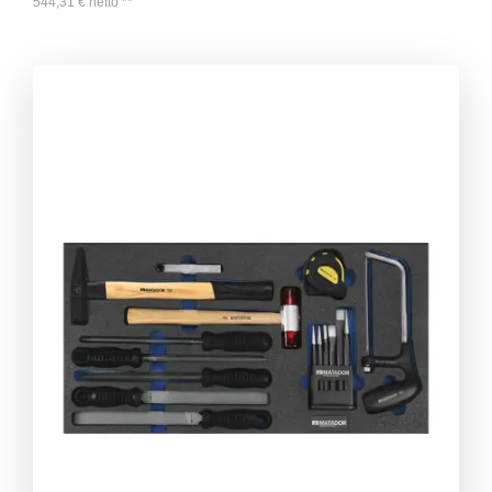
544,31
€
netto
**