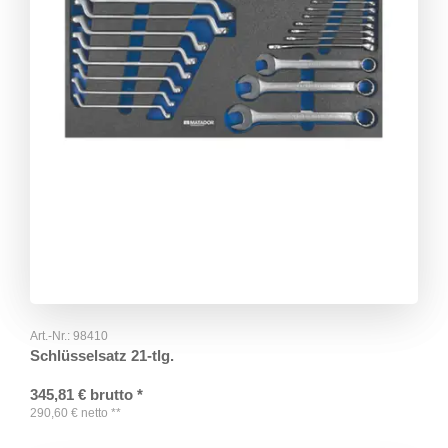
Art.-Nr.:
98410
Schlüsselsatz 21-tlg.
345,81
€
brutto
*
290,60
€
netto
**