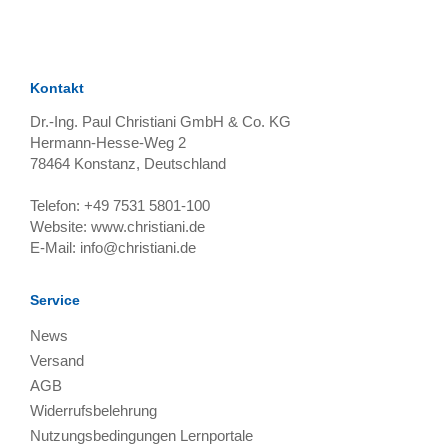
TAGS
Artikel
RECOMMENDATIONS
SOCIAL_MEDIA
Bewertungen
Kontakt
Dr.-Ing. Paul Christiani GmbH & Co. KG
Hermann-Hesse-Weg 2
78464
Konstanz, Deutschland
Telefon:
+49 7531 5801-100
Website:
www.christiani.de
E-Mail:
info@christiani.de
Service
News
Versand
AGB
Widerrufsbelehrung
Nutzungsbedingungen Lernportale