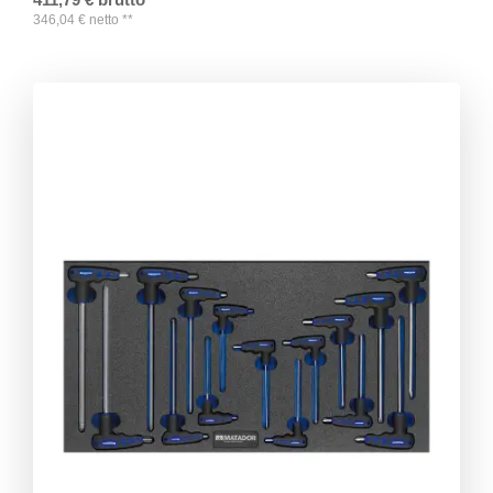
346,04
€
netto
**