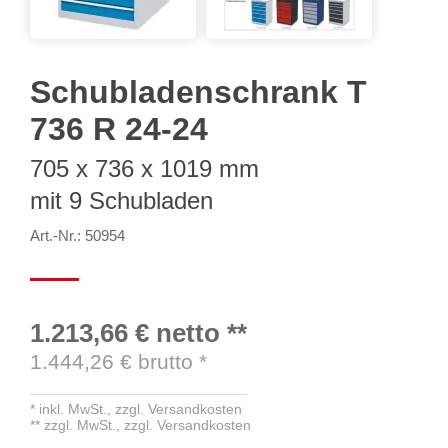
Schubladenschrank T
736 R 24-24
705 x 736 x 1019 mm
mit 9 Schubladen
Art.-Nr.: 50954
1.213,66 €
netto
**
1.444,26
€ brutto
*
*
inkl. MwSt.,
zzgl. Versandkosten
**
zzgl. MwSt.,
zzgl. Versandkosten