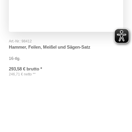
Art.-Nr.:
98412
Hammer, Feilen, Meißel und Sägen-Satz
16-tlg.
293,58
€
brutto
*
246,71
€
netto
**