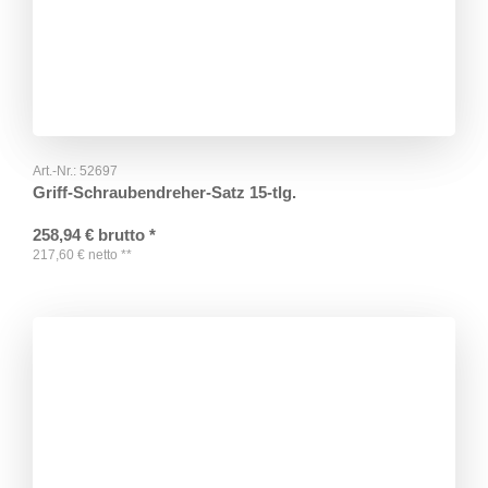
Art.-Nr.:
52697
Griff-Schraubendreher-Satz 15-tlg.
258,94
€
brutto
*
217,60
€
netto
**