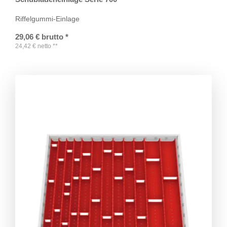
Riffelgummi-Einlage
29,06
€
brutto
*
24,42
€
netto
**