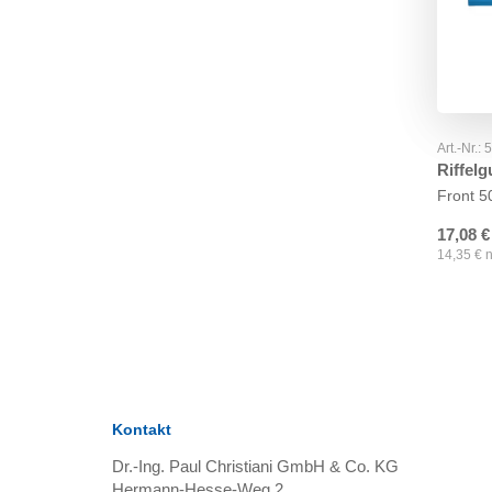
Art.-Nr.:
Riffel
Front 
17,08
€
14,35
€
n
Kontakt
Dr.-Ing. Paul Christiani GmbH & Co. KG
Hermann-Hesse-Weg 2