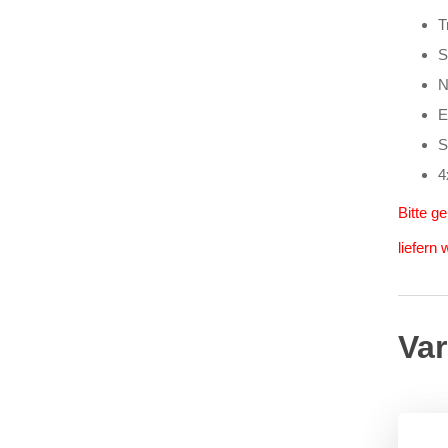
T
S
N
E
S
4
Bitte g
liefern
Var