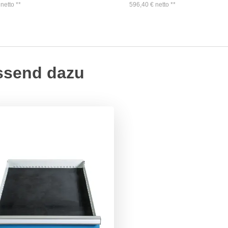
netto
**
596,40
€
netto
**
ssend dazu