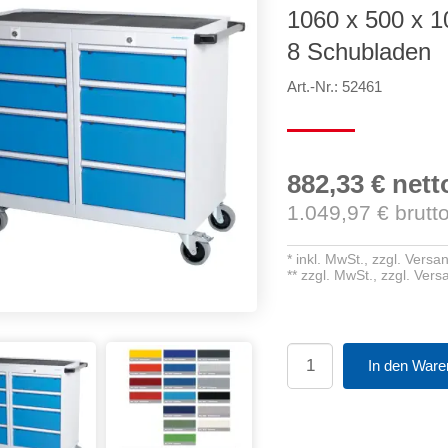
1060 x 500 x 
8 Schubladen
Art.-Nr.: 52461
882,33 €
nett
1.049,97
€ brutt
*
inkl. MwSt.,
zzgl. Versa
**
zzgl. MwSt.,
zzgl. Ver
In den Ware