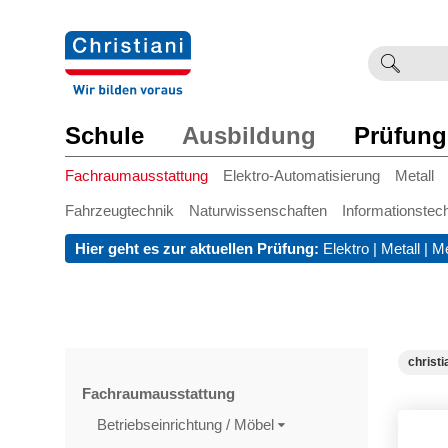
Suchb
Such
einge
Schule
Ausbildung
Prüfung
Fachraumausstattung
Elektro-Automatisierung
Metall
Fahrzeugtechnik
Naturwissenschaften
Informationstec
Hier geht es zur aktuellen Prüfung:
Elektro
|
Metall
|
Me
christi
Fachraumausstattung
Betriebseinrichtung / Möbel