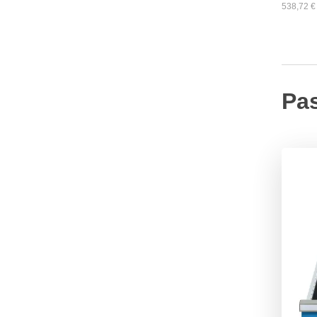
538,72
€
Pa