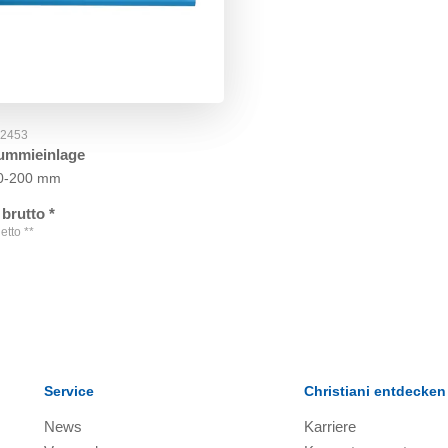
52453
gummieinlage
50-200 mm
brutto
*
etto
**
Service
Christiani entdecken
News
Karriere