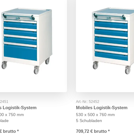
52451
Art.-Nr.:
52452
s Logistik-System
Mobiles Logistik-System
500 x 750 mm
530 x 500 x 760 mm
blade
5 Schubladen
€
brutto
*
709,72
€
brutto
*