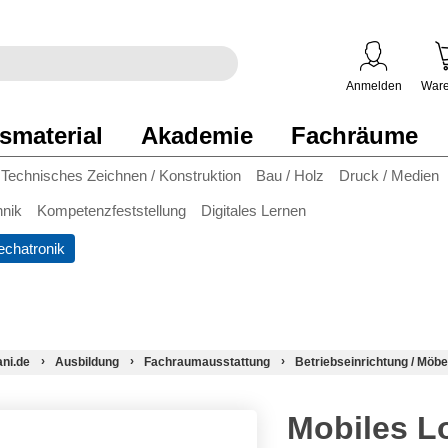
egriff
en
ben
Anmelden
Ware
smaterial
Akademie
Fachräume
Technisches Zeichnen / Konstruktion
Bau / Holz
Druck / Medien
hnik
Kompetenzfeststellung
Digitales Lernen
chatronik
ani.de
Ausbildung
Fachraumausstattung
Betriebseinrichtung / Möbe
Mobiles L