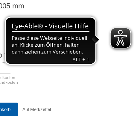
1005 mm
o
**
o
*
ndkosten
sandkosten
nkorb
Auf Merkzettel