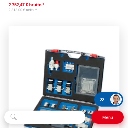
2.752,47
€
brutto
*
2.313,00
€
netto
**
Suchbegriff
Suchen
Menü
eingeben