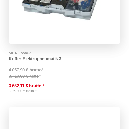
Art.-Nr.:
55803
Koffer Elektropneumatik 3
4.057,90 € brutto
*
3.410,00 € netto
**
3.652,11
€
brutto
*
3.069,00
€
netto
**