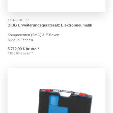
Art.-Nr.:
101637
BIBB Erweiterungsgerätesatz Elektropneumatik
Komponenten (SMC) & E-Boxen
Slide-In-Technik
5.712,00
€
brutto
*
4.800,00
€
netto
**