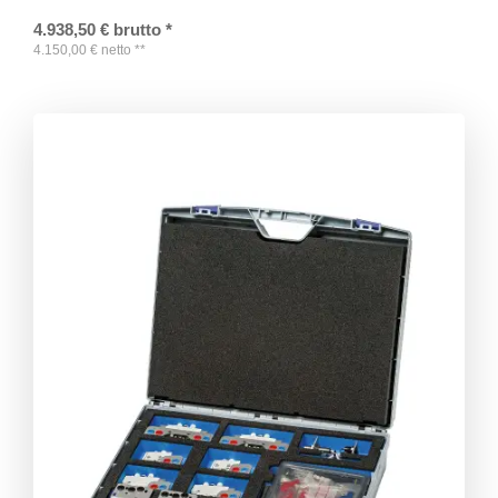
4.938,50
€
brutto
*
4.150,00
€
netto
**