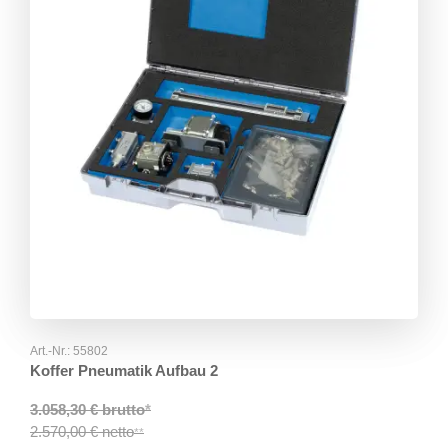
Art.-Nr.:
55802
Koffer Pneumatik Aufbau 2
3.058,30 € brutto
*
2.570,00 € netto
**