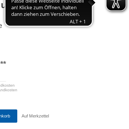
 und Klimatechnik
e
**
ndkosten
sandkosten
nkorb
Auf Merkzettel