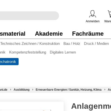
egriff
en
ben
Anmelden
Ware
smaterial
Akademie
Fachräume
Technisches Zeichnen / Konstruktion
Bau / Holz
Druck / Medien
hnik
Kompetenzfeststellung
Digitales Lernen
chatronik
ani.de
Ausbildung
Erneuerbare Energien / Sanitär, Heizung, Klima
Au
Anlagenme