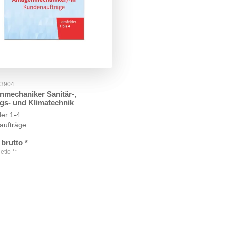
73904
nmechaniker Sanitär-,
gs- und Klimatechnik
der 1-4
aufträge
brutto
*
etto
**