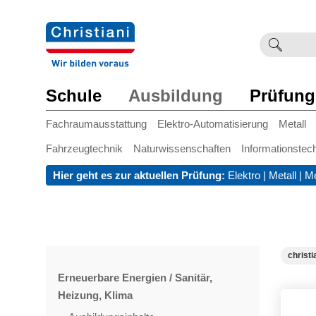
Suchb
Such
einge
Schule
Ausbildung
Prüfung
Fachraumausstattung
Elektro-Automatisierung
Metall
Fahrzeugtechnik
Naturwissenschaften
Informationstec
Hier geht es zur aktuellen Prüfung:
Elektro
|
Metall
|
Me
christi
Erneuerbare Energien / Sanitär,
Heizung, Klima