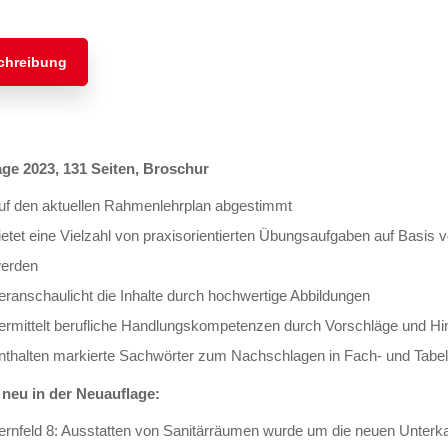
chreibung
age 2023, 131 Seiten, Broschur
uf den aktuellen Rahmenlehrplan abgestimmt
ietet eine Vielzahl von praxisorientierten Übungsaufgaben auf Basis vo
erden
eranschaulicht die Inhalte durch hochwertige Abbildungen
ermittelt berufliche Handlungskompetenzen durch Vorschläge und H
nthalten markierte Sachwörter zum Nachschlagen in Fach- und Tabe
 neu in der Neuauflage:
ernfeld 8: Ausstatten von Sanitärräumen wurde um die neuen Unterka