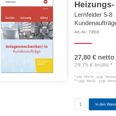
Heizungs-
Lernfelder 5-8
Kundenaufträg
Art.-Nr.: 73910
27,80 €
netto
29,75
€ brutto
*
*
inkl. MwSt.,
zzgl. Versa
**
zzgl. MwSt.,
zzgl. Ver
In den Ware