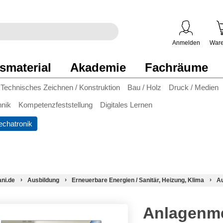
egriff
en
ben
Anmelden
Ware
smaterial
Akademie
Fachräume
Technisches Zeichnen / Konstruktion
Bau / Holz
Druck / Medien
hnik
Kompetenzfeststellung
Digitales Lernen
chatronik
ani.de
Ausbildung
Erneuerbare Energien / Sanitär, Heizung, Klima
Au
Anlagenme