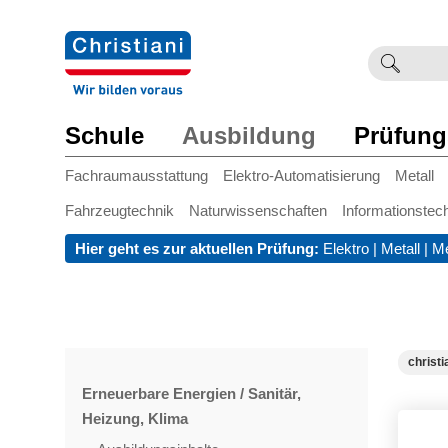
Suchb
Such
einge
Schule
Ausbildung
Prüfung
Fachraumausstattung
Elektro-Automatisierung
Metall
Fahrzeugtechnik
Naturwissenschaften
Informationstec
Hier geht es zur aktuellen Prüfung:
Elektro
|
Metall
|
Me
christi
Erneuerbare Energien / Sanitär,
Heizung, Klima