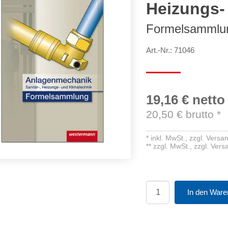
Heizungs-
Formelsammlu
Art.-Nr.: 71046
19,16 €
netto
20,50
€ brutto
*
*
inkl. MwSt.,
zzgl. Versa
**
zzgl. MwSt.,
zzgl. Ver
In den Ware