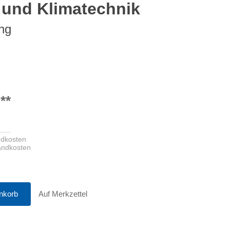
 und Klimatechnik
ng
**
ndkosten
sandkosten
nkorb
Auf Merkzettel