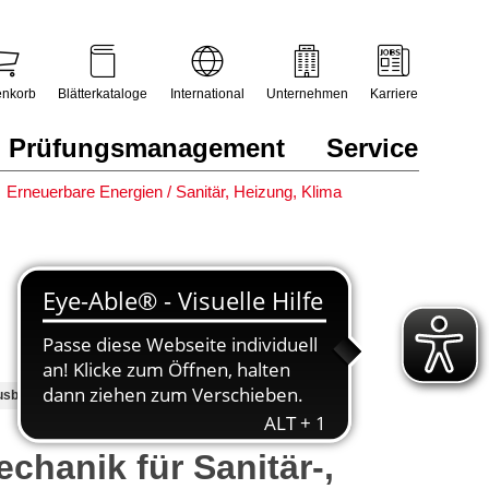
nkorb
Blätterkataloge
International
Unternehmen
Karriere
Prüfungsmanagement
Service
Erneuerbare Energien / Sanitär, Heizung, Klima
sbildungsinhalte
Grundlagen SHK
chanik für Sanitär-,