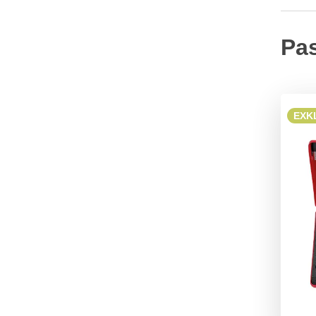
Pa
EXKL