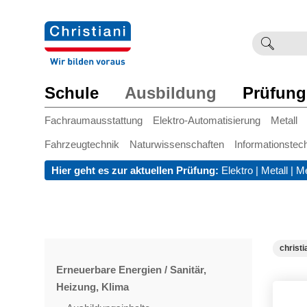
Suchb
Such
einge
Schule
Ausbildung
Prüfung
Fachraumausstattung
Elektro-Automatisierung
Metall
Fahrzeugtechnik
Naturwissenschaften
Informationstec
Hier geht es zur aktuellen Prüfung:
Elektro
|
Metall
|
Me
christi
Erneuerbare Energien / Sanitär,
Heizung, Klima