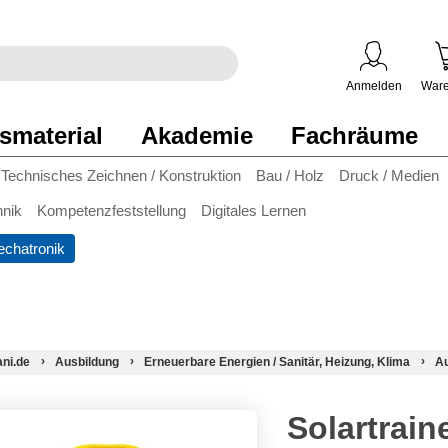
egriff
en
ben
Anmelden
Ware
smaterial
Akademie
Fachräume
Technisches Zeichnen / Konstruktion
Bau / Holz
Druck / Medien
hnik
Kompetenzfeststellung
Digitales Lernen
chatronik
ani.de
Ausbildung
Erneuerbare Energien / Sanitär, Heizung, Klima
Au
Solartrain