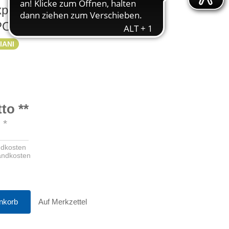
xperimentiersystem
. PC-Messbox
IANI
tto
**
o
*
ndkosten
sandkosten
nkorb
Auf Merkzettel