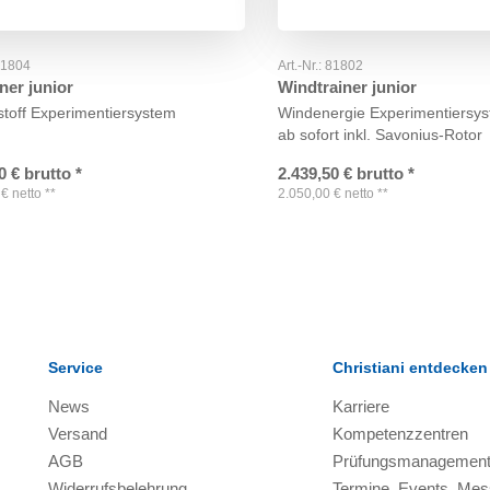
81804
Art.-Nr.:
81802
ner junior
Windtrainer junior
toff Experimentiersystem
Windenergie Experimentiersy
ab sofort inkl. Savonius-Rotor
0
€
brutto
*
2.439,50
€
brutto
*
€
netto
**
2.050,00
€
netto
**
Service
Christiani entdecken
News
Karriere
Versand
Kompetenzzentren
AGB
Prüfungsmanagemen
Widerrufsbelehrung
Termine, Events, Me