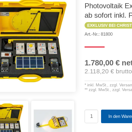
Photovoltaik E
ab sofort inkl
EXKLUSIV BEI CHRIST
Art.-Nr.: 81800
1.780,00 €
ne
2.118,20
€ brutt
*
inkl. MwSt.,
zzgl. Versa
**
zzgl. MwSt.,
zzgl. Ver
In den Ware