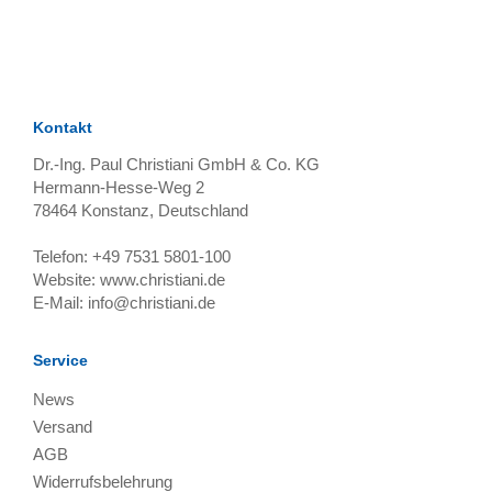
TAGS
Artikel
RECOMMENDATIONS
SOCIAL_MEDIA
Bewertungen
Kontakt
Dr.-Ing. Paul Christiani GmbH & Co. KG
Hermann-Hesse-Weg 2
78464
Konstanz, Deutschland
Telefon:
+49 7531 5801-100
Website:
www.christiani.de
E-Mail:
info@christiani.de
Service
News
Versand
AGB
Widerrufsbelehrung