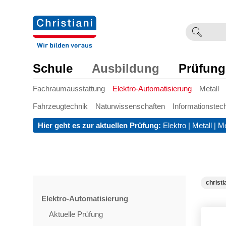
Suchb
Such
einge
Schule
Ausbildung
Prüfung
Fachraumausstattung
Elektro-Automatisierung
Metall
Fahrzeugtechnik
Naturwissenschaften
Informationstec
Hier geht es zur aktuellen Prüfung:
Elektro
|
Metall
|
Me
christi
Elektro-Automatisierung
Aktuelle Prüfung