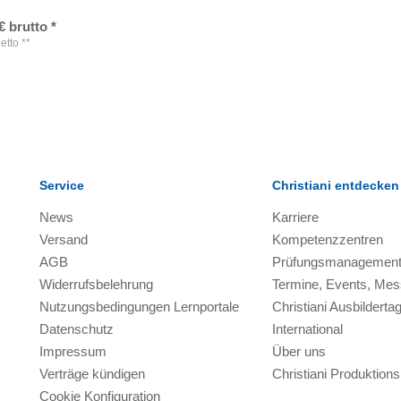
€
brutto
*
etto
**
Service
Christiani entdecken
News
Karriere
Versand
Kompetenzzentren
AGB
Prüfungsmanagemen
Widerrufsbelehrung
Termine, Events, Me
Nutzungsbedingungen Lernportale
Christiani Ausbilderta
Datenschutz
International
Impressum
Über uns
Verträge kündigen
Christiani Produktio
Cookie Konfiguration