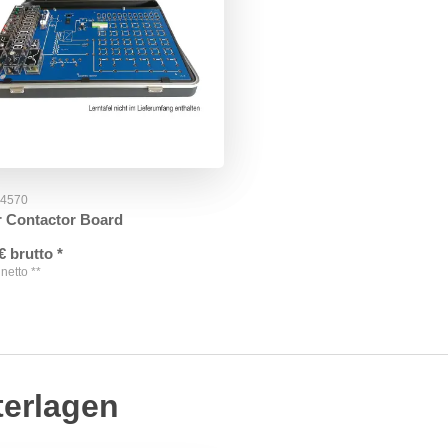
54570
r Contactor Board
€
brutto
*
netto
**
terlagen