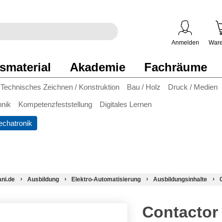
egriff
en
ben
Anmelden
Ware
smaterial
Akademie
Fachräume
Technisches Zeichnen / Konstruktion
Bau / Holz
Druck / Medien
hnik
Kompetenzfeststellung
Digitales Lernen
chatronik
ani.de
Ausbildung
Elektro-Automatisierung
Ausbildungsinhalte
Contactor