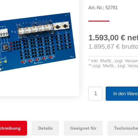
Art.-Nr.: 52781
1.593,00 €
ne
1.895,67
€ brutt
*
inkl. MwSt.,
zzgl. Versa
**
zzgl. MwSt.,
zzgl. Ver
In den Ware
chreibung
Details
Geeignet für
Technische