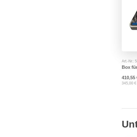
Art.-Nr.:
Box fü
410,55
345,00
€
Un