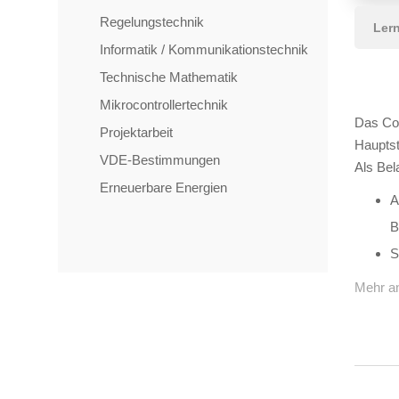
Regelungstechnik
Lern
Informatik / Kommunikationstechnik
Technische Mathematik
Mikrocontrollertechnik
Das Con
Projektarbeit
Haupts
VDE-Bestimmungen
Als Bel
Erneuerbare Energien
A
B
S
Mehr a
TAGS
Artikel
RECOMMENDATIONS
SOCIAL_MEDIA
Bewertungen