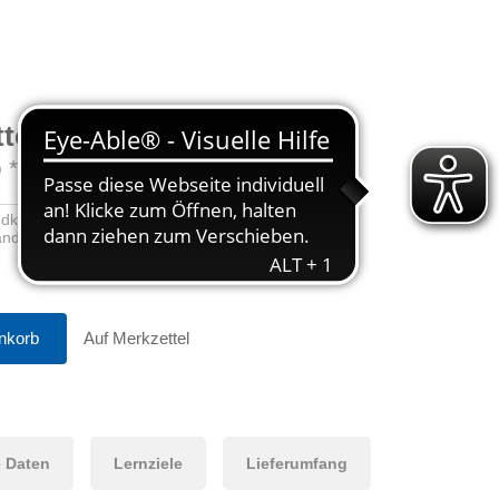
tto
**
o
*
ndkosten
sandkosten
nkorb
Auf Merkzettel
 Daten
Lernziele
Lieferumfang