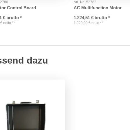
52780
Art.-Nr.:
52782
tor Control Board
AC Multifunction Motor
1
€
brutto
*
1.224,51
€
brutto
*
€
netto
**
1.029,00
€
netto
**
ssend dazu