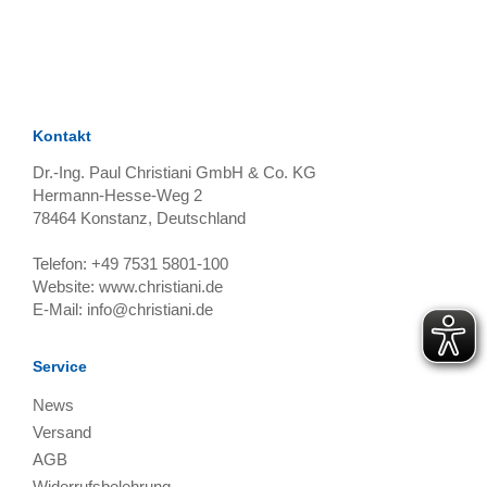
TAGS
Artikel
RECOMMENDATIONS
SOCIAL_MEDIA
Bewertungen
Kontakt
Dr.-Ing. Paul Christiani GmbH & Co. KG
Hermann-Hesse-Weg 2
78464
Konstanz, Deutschland
Telefon:
+49 7531 5801-100
Website:
www.christiani.de
E-Mail:
info@christiani.de
Service
News
Versand
AGB
Widerrufsbelehrung