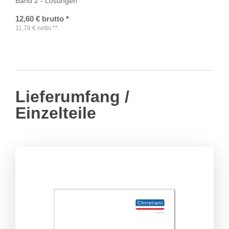
Band 2 - Lösungen
12,60
€
brutto
*
11,78
€
netto
**
Lieferumfang /
Einzelteile