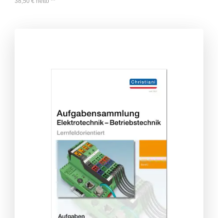
38,50
€
netto
**