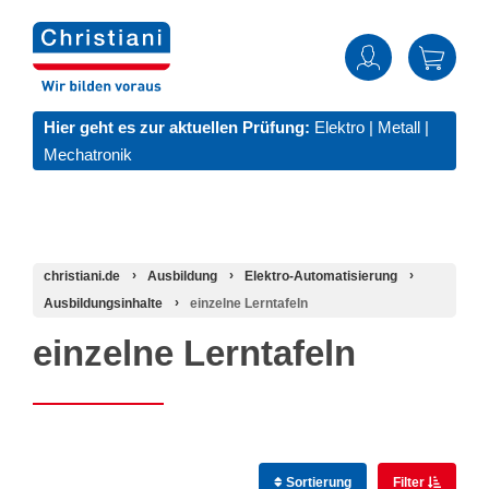
Hier geht es zur aktuellen Prüfung:
Elektro
|
Metall
|
Mechatronik
christiani.de
Ausbildung
Elektro-Automatisierung
Ausbildungsinhalte
einzelne Lerntafeln
einzelne Lerntafeln
Sortierung
Filter