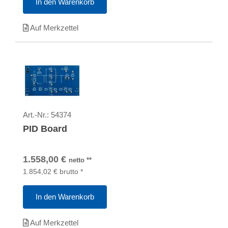
In den Warenkorb
Auf Merkzettel
Art.-Nr.:
54374
PID Board
1.558,00
€
netto
**
1.854,02
€
brutto
*
In den Warenkorb
Auf Merkzettel