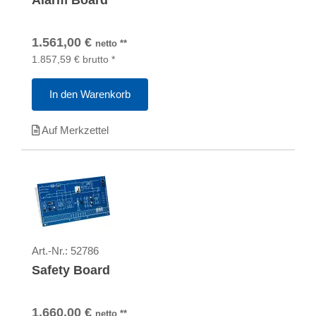
Alarm Board
1.561,00
€
netto
**
1.857,59
€
brutto
*
In den Warenkorb
Auf Merkzettel
Art.-Nr.:
52786
Safety Board
1.660,00
€
netto
**