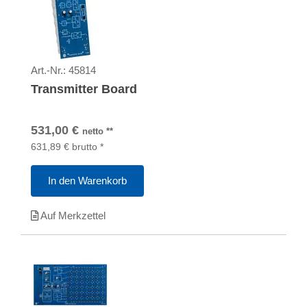
Art.-Nr.:
45814
Transmitter Board
531,00
€
netto
**
631,89
€
brutto
*
In den Warenkorb
Auf Merkzettel