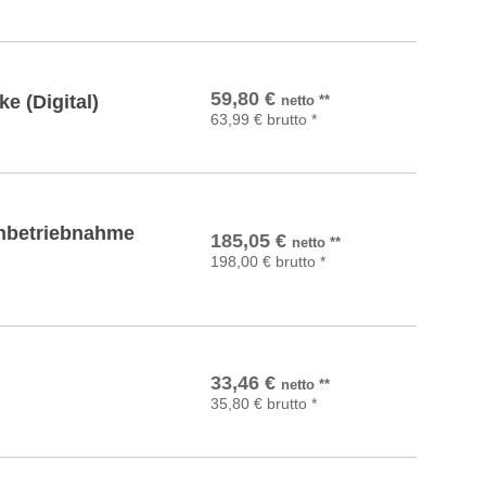
In den Warenkorb
59,80
€
 (Digital)
netto
**
63,99
€
brutto
*
In den Warenkorb
Inbetriebnahme
185,05
€
netto
**
198,00
€
brutto
*
In den Warenkorb
33,46
€
netto
**
35,80
€
brutto
*