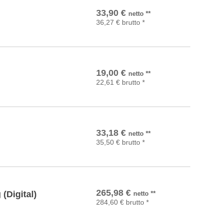
In den Warenkorb
33,90
€
netto
**
36,27
€
brutto
*
In den Warenkorb
19,00
€
netto
**
22,61
€
brutto
*
In den Warenkorb
33,18
€
netto
**
35,50
€
brutto
*
In den Warenkorb
265,98
€
(Digital)
netto
**
284,60
€
brutto
*