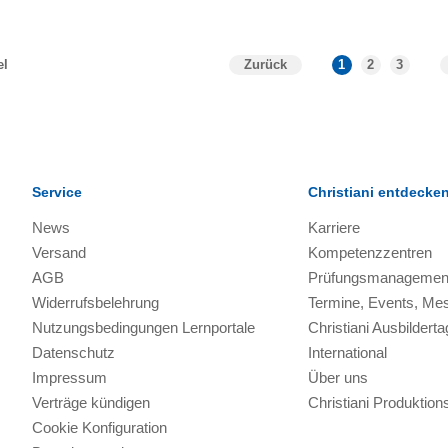
Zurück
1
2
3
el
Service
Christiani entdecke
News
Karriere
Versand
Kompetenzzentren
AGB
Prüfungsmanagemen
Widerrufsbelehrung
Termine, Events, Me
Nutzungsbedingungen Lernportale
Christiani Ausbilderta
Datenschutz
International
Impressum
Über uns
Verträge kündigen
Christiani Produkti
Cookie Konfiguration