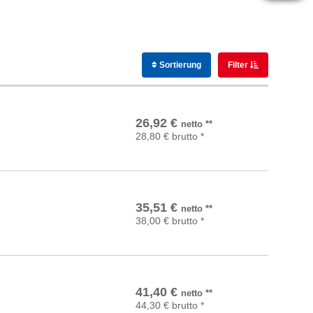
Sortierung
Filter
In den Warenkorb
26,92
€
netto
**
28,80
€
brutto
*
In den Warenkorb
35,51
€
netto
**
38,00
€
brutto
*
In den Warenkorb
41,40
€
netto
**
44,30
€
brutto
*