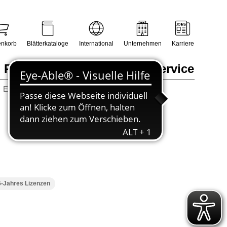
nkorb
Blätterkataloge
International
Unternehmen
Karriere
Prüfungsmanagement
Service
Erneuerbare Energien / Sanitär, Heizung, Klima
5-Jahres Lizenzen