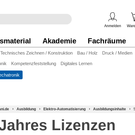
egriff
en
ben
Anmelden
Ware
smaterial
Akademie
Fachräume
Technisches Zeichnen / Konstruktion
Bau / Holz
Druck / Medien
hnik
Kompetenzfeststellung
Digitales Lernen
chatronik
ani.de
Ausbildung
Elektro-Automatisierung
Ausbildungsinhalte
-Jahres Lizenzen