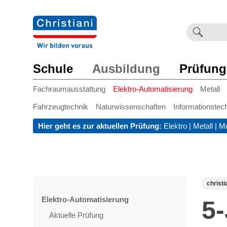
Suchb
Such
einge
Schule
Ausbildung
Prüfung
Fachraumausstattung
Elektro-Automatisierung
Metall
Fahrzeugtechnik
Naturwissenschaften
Informationstec
Hier geht es zur aktuellen Prüfung:
Elektro
|
Metall
|
Me
christi
Elektro-Automatisierung
5
Aktuelle Prüfung