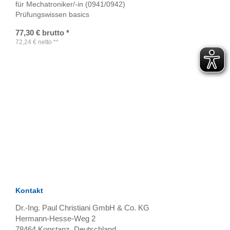
für Mechatroniker/-in (0941/0942)
Prüfungswissen basics
77,30
€
brutto
*
72,24
€
netto
**
TAGS
Artikel
RECOMMENDATIONS
SOCIAL_MEDIA
Bewertungen
Kontakt
Dr.-Ing. Paul Christiani GmbH & Co. KG
Hermann-Hesse-Weg 2
78464
Konstanz, Deutschland