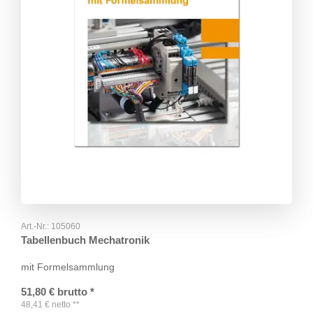
Art.-Nr.:
105060
Tabellenbuch Mechatronik
mit Formelsammlung
51,80
€
brutto
*
48,41
€
netto
**