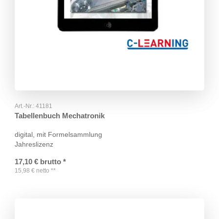
Art.-Nr.:
41181
Tabellenbuch Mechatronik
digital, mit Formelsammlung
Jahreslizenz
17,10
€
brutto
*
15,98
€
netto
**