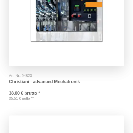
Art.-Nr.:
94823
Christiani - advanced Mechatronik
38,00
€
brutto
*
35,51
€
netto
**