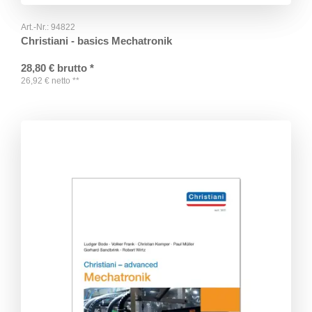
Art.-Nr.:
94822
Christiani - basics Mechatronik
28,80
€
brutto
*
26,92
€
netto
**