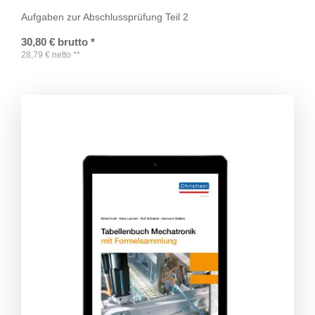
Aufgaben zur Abschlussprüfung Teil 2
30,80
€
brutto
*
28,79
€
netto
**