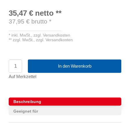
35,47 €
netto
**
37,95
€ brutto
*
*
inkl. MwSt.,
zzgl. Versandkosten
**
zzgl. MwSt.,
zzgl. Versandkosten
In den Warenkorb
Auf Merkzettel
Beschreibung
Geeignet für