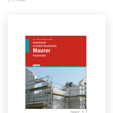
17,71
€
netto
**