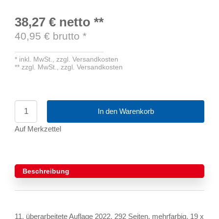
38,27 €
netto
**
40,95
€ brutto
*
*
inkl. MwSt.,
zzgl. Versandkosten
**
zzgl. MwSt.,
zzgl. Versandkosten
In den Warenkorb
Auf Merkzettel
Beschreibung
11. überarbeitete Auflage 2022, 292 Seiten, mehrfarbig, 19 x