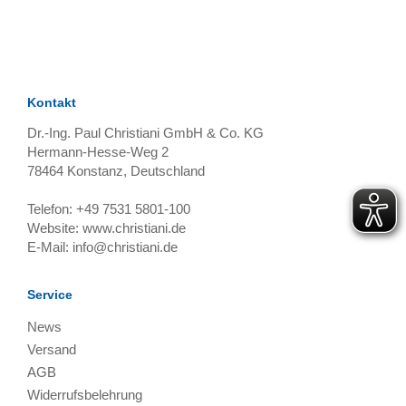
TAGS
Artikel
RECOMMENDATIONS
SOCIAL_MEDIA
Bewertungen
Kontakt
Dr.-Ing. Paul Christiani GmbH & Co. KG
Hermann-Hesse-Weg 2
78464
Konstanz, Deutschland
Telefon:
+49 7531 5801-100
Website:
www.christiani.de
E-Mail:
info@christiani.de
Service
News
Versand
AGB
Widerrufsbelehrung