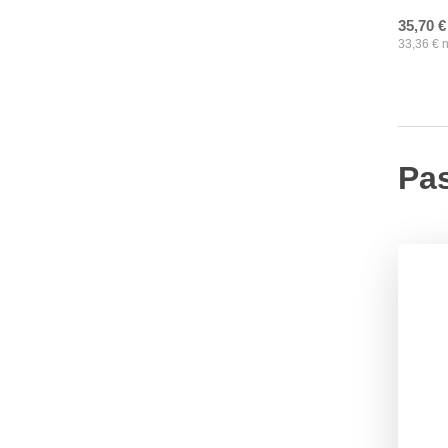
35,70
€
33,36
€
n
Pa