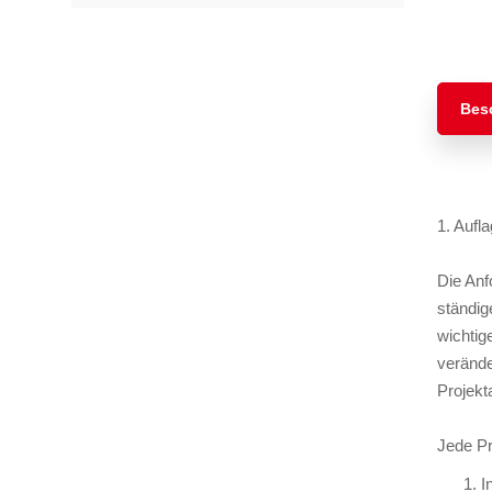
TAGS
Artikel
RECOMMENDATIONS
SOCIAL_MEDIA
Bewertungen
Bes
1. Aufl
Die Anf
ständig
wichtig
verände
Projekt
Jede Pr
I