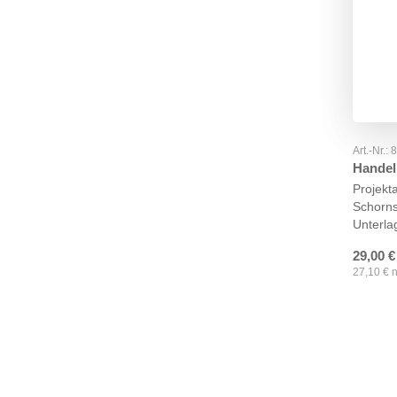
Art.-Nr.:
Handel
Projekt
Schorns
Unterla
29,00
€
27,10
€
n