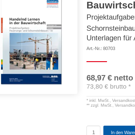
Bauwirtsc
Projektaufgab
Schornsteinbau
Unterlagen für 
Art.-Nr.: 80703
68,97 €
netto
73,80
€ brutto
*
*
inkl. MwSt.,
Versandkost
**
zzgl. MwSt.,
Versandko
In den Ware