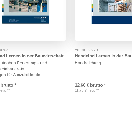
80702
Art.-Nr.:
80729
nd Lernen in der Bauwirtschaft
Handelnd Lernen in der Bau
aufgaben Feuerungs- und
Handreichung
teinbauer/-in
gen für Auszubildende
brutto
*
12,60
€
brutto
*
etto
**
11,78
€
netto
**