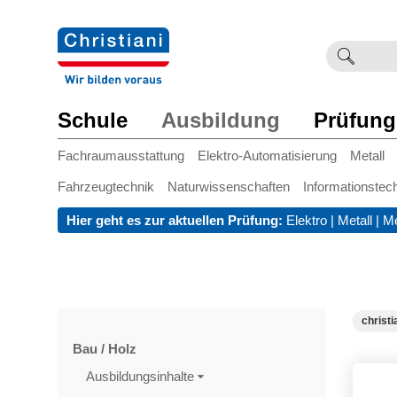
Suchb
Such
einge
Schule
Ausbildung
Prüfung
Fachraumausstattung
Elektro-Automatisierung
Metall
Fahrzeugtechnik
Naturwissenschaften
Informationstec
Hier geht es zur aktuellen Prüfung:
Elektro
|
Metall
|
Me
christi
Bau / Holz
Ausbildungsinhalte