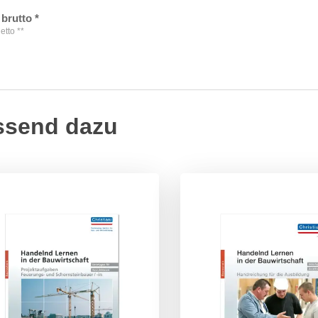
brutto
*
etto
**
ssend dazu