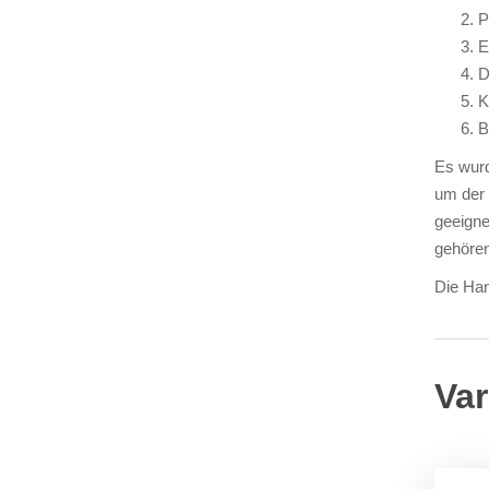
P
E
D
K
B
Es wurd
um der 
geeigne
gehören
Die Han
Var