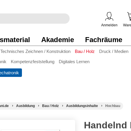
egriff
en
ben
Anmelden
Ware
smaterial
Akademie
Fachräume
Technisches Zeichnen / Konstruktion
Bau / Holz
Druck / Medien
hnik
Kompetenzfeststellung
Digitales Lernen
chatronik
ani.de
Ausbildung
Bau / Holz
Ausbildungsinhalte
Hochbau
Handelnd 