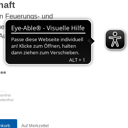
haft
en Feuerungs- und
er/-in
Ausbilder
**
enfrei
stenfrei
nkorb
Auf Merkzettel