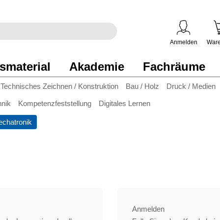
egriff
en
ben
Anmelden
Ware
smaterial
Akademie
Fachräume
Technisches Zeichnen / Konstruktion
Bau / Holz
Druck / Medien
hnik
Kompetenzfeststellung
Digitales Lernen
chatronik
Anmelden