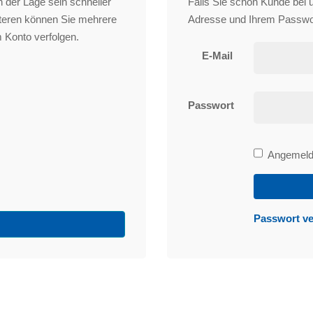
 der Lage sein schneller
Falls Sie schon Kunde bei un
iteren können Sie mehrere
Adresse und Ihrem Passwo
 Konto verfolgen.
E-Mail
Passwort
Bleibe
Angemelde
angemeld
Passwort v