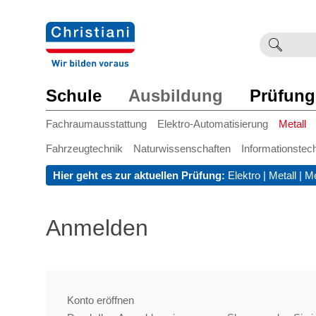
Suchb
Such
einge
Schule
Ausbildung
Prüfung
Fachraumausstattung
Elektro-Automatisierung
Metall
Fahrzeugtechnik
Naturwissenschaften
Informationstec
Hier geht es zur aktuellen Prüfung:
Elektro
|
Metall
|
Me
Anmelden
Konto eröffnen