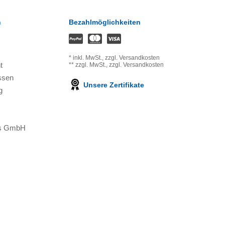
n
Bezahlmöglichkeiten
*
inkl. MwSt.,
zzgl. Versandkosten
t
**
zzgl. MwSt.,
zzgl. Versandkosten
ssen
Unsere Zertifikate
g
ons GmbH