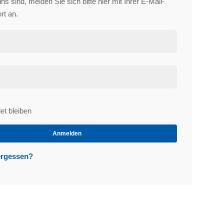
s sind, melden Sie sich bitte hier mit Ihrer E-Mail-
rt an.
t bleiben
et
Anmelden
ergessen?