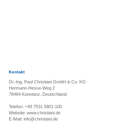
TAGS
Artikel
RECOMMENDATIONS
SOCIAL_MEDIA
Bewertungen
Kontakt
Dr.-Ing. Paul Christiani GmbH & Co. KG
Hermann-Hesse-Weg 2
78464
Konstanz, Deutschland
Telefon:
+49 7531 5801-100
Website:
www.christiani.de
E-Mail:
info@christiani.de