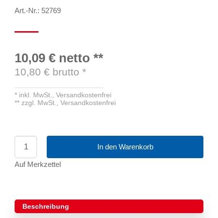
Art.-Nr.: 52769
10,09 €
netto
**
10,80
€ brutto
*
*
inkl. MwSt.,
Versandkostenfrei
**
zzgl. MwSt.,
Versandkostenfrei
In den Warenkorb
Auf Merkzettel
Beschreibung