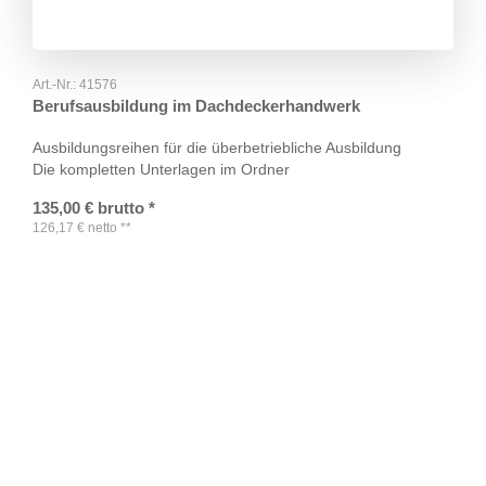
Art.-Nr.:
41576
Berufsausbildung im Dachdeckerhandwerk
Ausbildungsreihen für die überbetriebliche Ausbildung
Die kompletten Unterlagen im Ordner
135,00
€
brutto
*
126,17
€
netto
**
TAGS
Artikel
RECOMMENDATIONS
SOCIAL_MEDIA
Bewertungen