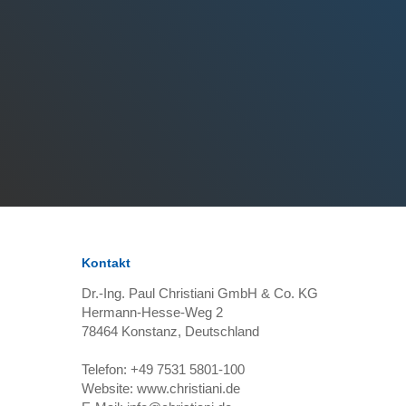
Kontakt
Dr.-Ing. Paul Christiani GmbH & Co. KG
Hermann-Hesse-Weg 2
78464
Konstanz, Deutschland
Telefon:
+49 7531 5801-100
Website:
www.christiani.de