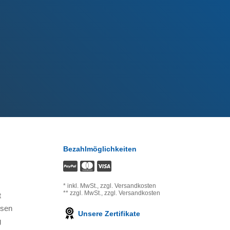
Bezahlmöglichkeiten
*
inkl. MwSt.,
zzgl. Versandkosten
**
zzgl. MwSt.,
zzgl. Versandkosten
t
ssen
Unsere Zertifikate
g