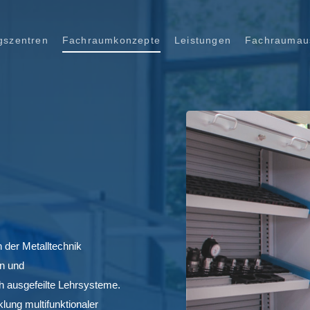
gszentren
Fachraumkonzepte
Leistungen
Fachraumaus
n der Metalltechnik
ln und
h ausgefeilte Lehrsysteme.
ung multifunktionaler