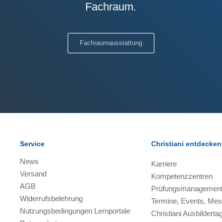
Fachraum.
Fachraumausstattung
Service
Christiani entdecken
News
Karriere
Versand
Kompetenzzentren
AGB
Prüfungsmanagemen
Widerrufsbelehrung
Termine, Events, Me
Nutzungsbedingungen Lernportale
Christiani Ausbilderta