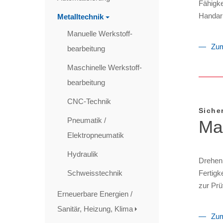
Fähigke
Handarb
Metalltechnik
Manuelle Werkstoff­
Zum
bearbeitung
Maschinelle Werkstoff­
bearbeitung
CNC-Technik
Siche
Pneumatik /
Mas
Elektropneumatik
Hydraulik
Drehen,
Schweisstechnik
Fertigk
zur Prü
Erneuerbare Energien /
Sanitär, Heizung, Klima
Zum