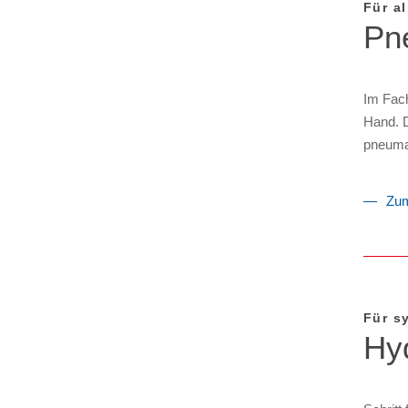
Für al
Pn
Im Fach
Hand. D
pneuma
Zum
Für s
Hyd