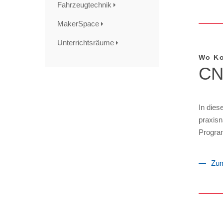
Fahrzeugtechnik
MakerSpace
Unterrichtsräume
Wo Ko
CN
In dies
praxisn
Progra
Zum