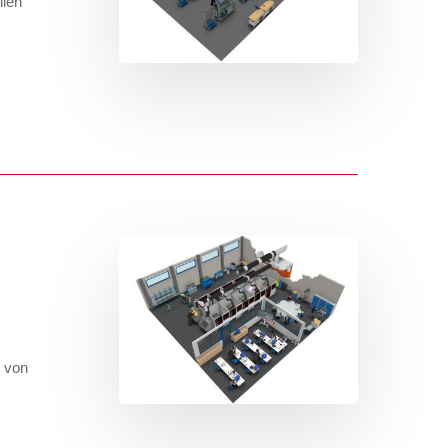
llen
 von