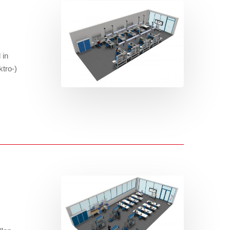
 in
tro-)