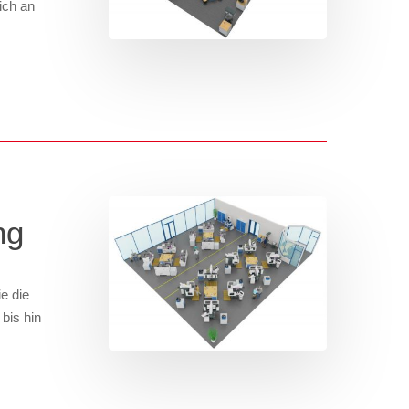
ich an
ng
e die
bis hin