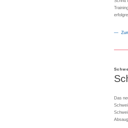
Schritt
Trainin
erfolgr
Zum
Schwe
Sc
Das neu
Schweis
Schwei
Absaug